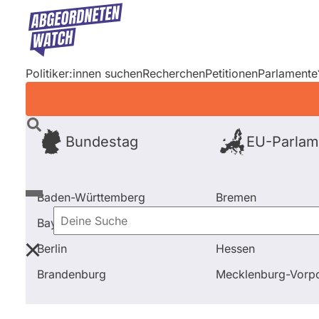
Direkt
zum
Inhalt
Politiker:innen suchen
Recherchen
Petitionen
Parlamente
Bundestag
EU-Parlam
Baden-Württemberg
Bremen
Bayern
Hamburg
Deine
Berlin
Hessen
Suche
Startseite
Alle Fragen und Antworten bei abgeordne
Brandenburg
Mecklenburg-Vor
Primäre