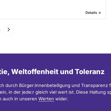
Details ->
uelle
Nächste
te
Seite
tie, Weltoffenheit und Toleranz
h durch Bürger:innenbeteiligung und Transparenz f
in, in der jede:r gleich viel wert ist. Diese Haltung
n auch in unseren
Werten
wider.