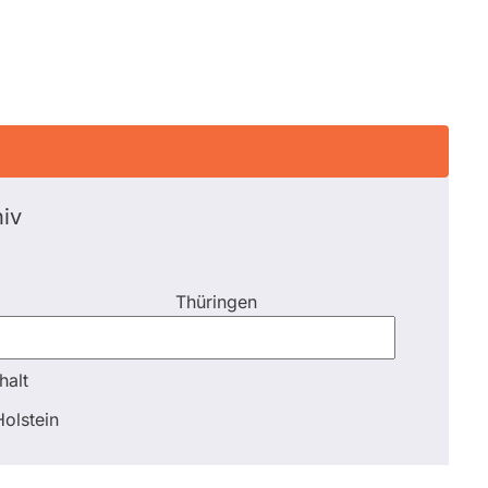
iv
Thüringen
halt
halt
olstein