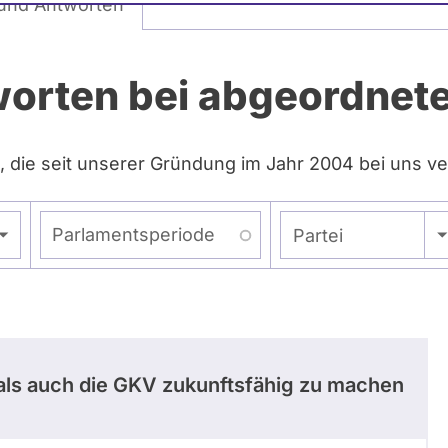
und Antworten
worten bei abgeordne
, die seit unserer Gründung im Jahr 2004 bei uns ve
Parlamentsperiode
- Alle -
Partei
als auch die GKV zukunftsfähig zu machen