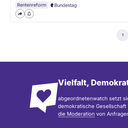
Rentenreform
Bundestag
Seitennummerierung
1
Akt
Sei
Vielfalt, Demokra
abgeordnetenwatch setzt sic
demokratische Gesellschaft e
die Moderation
von Anfrage