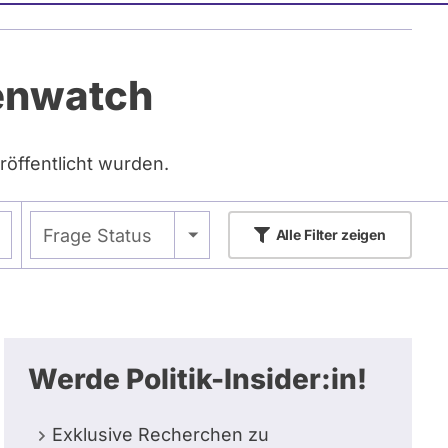
tenwatch
röffentlicht wurden.
- Alle -
Frage Status
Alle
Filter zeigen
Werde Politik-Insider:in!
Exklusive Recherchen zu