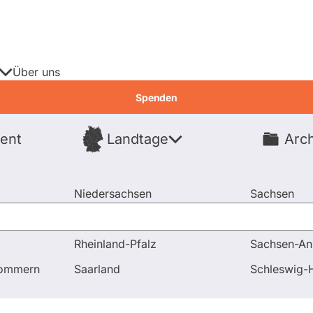
Über uns
Spenden
ent
Landtage
Arch
Spenden
Niedersachsen
Sachsen
Nordrhein-Westfalen
Sachsen-An
Rheinland-Pfalz
Sachsen-An
tenwatch
pommern
Saarland
Schleswig-H