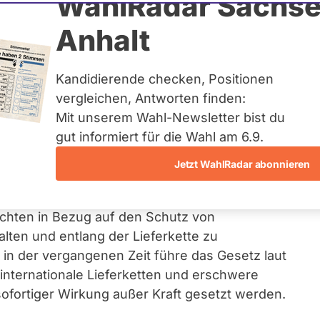
WahlRadar Sachse
Anhalt
Kandidierende checken, Positionen
ltspflichtengesetzes
vergleichen, Antworten finden:
Mit unserem Wahl-Newsletter bist du
gut informiert für die Wahl am 6.9.
rf
zur namentlichen Abstimmung in den
Jetzt WahlRadar abonnieren
ng des Lieferkettensorgfaltspflichtengesetzes
et Unternehmen ab einer Größe von 1.000
ichten in Bezug auf den Schutz von
ten und entlang der Lieferkette zu
 in der vergangenen Zeit führe das Gesetz laut
internationale Lieferketten und erschwere
sofortiger Wirkung außer Kraft gesetzt werden.