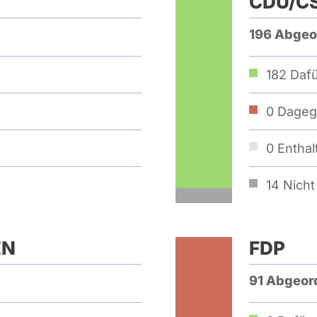
CDU/C
196 Abgeo
182
Dafü
0
Dageg
0
Enthal
14
Nicht 
EN
FDP
91 Abgeor