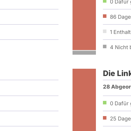
0
Dafür 
86
Dage
1
Enthal
4
Nicht b
Die Lin
28 Abgeor
0
Dafür 
25
Dage