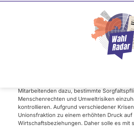
Aufhebung des
Lieferkettensorgfa
17. Oktober 2024
Die
Unionsfraktion
hat einen
Gesetzentwu
Bundestag eingebracht, welcher die Aufhebu
vorsieht. Das Lieferkettengesetz verpflicht
Mitarbeitenden dazu, bestimmte Sorgfaltspfl
Menschenrechten und Umweltrisiken einzuhal
kontrollieren. Aufgrund verschiedener Krisen
Unionsfraktion zu einem erhöhten Druck auf 
Wirtschaftsbeziehungen. Daher solle es mit 