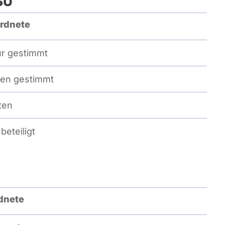
SU
rdnete
r gestimmt
en gestimmt
ten
beteiligt
dnete