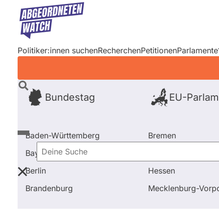
Direkt
zum
Inhalt
Politiker:innen suchen
Recherchen
Petitionen
Parlamente
Bundestag
EU-Parlam
Baden-Württemberg
Bremen
Bayern
Hamburg
Deine
Berlin
Hessen
Suche
Startseite
Bundestag
2021 - 2025
Abstimmung
Brandenburg
Mecklenburg-Vor
Bundestag
2021 - 2025
Abgeo