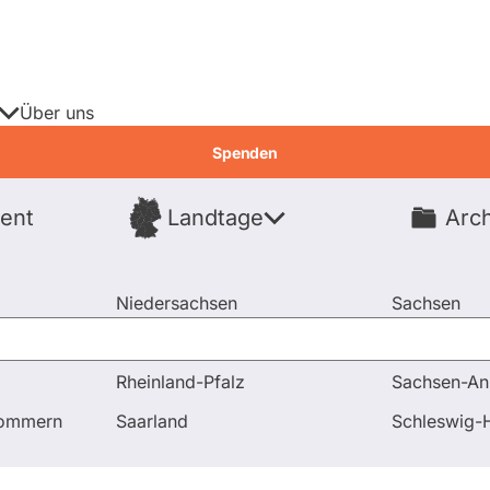
Über uns
Spenden
ent
Landtage
Arch
Spenden
Niedersachsen
Sachsen
Nordrhein-Westfalen
Sachsen-An
Rheinland-Pfalz
Sachsen-An
en
Aufhebung des Lieferkettensorgfaltspflichtengesetzes
pommern
Saarland
Schleswig-H
rdnete
Fragen & Antworten
Abstim