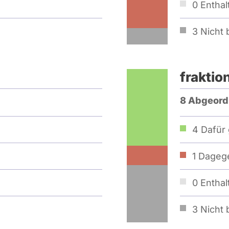
0
Enthal
3
Nicht b
fraktio
8 Abgeord
4
Dafür 
1
Dagege
0
Enthal
3
Nicht b