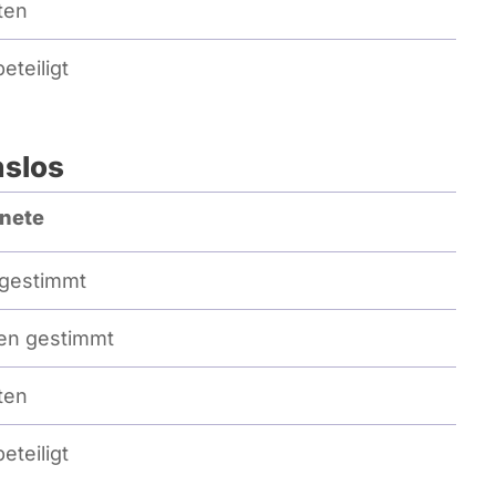
ten
eteiligt
nslos
nete
gestimmt
n gestimmt
ten
eteiligt