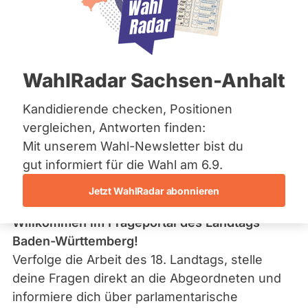
Fragen Sie Ihre
Bremen
Abgeordneten
Hamburg
Hessen
Mecklenburg-Vorpommern
Niedersachsen
WahlRadar Sachsen-Anhalt
Nordrhein-Westfalen
Rheinland-Pfalz
Saarland
Kandidierende checken, Positionen
Stelle deine Fragen an deine Abgeordneten, informiere dich über
Sachsen
Abstimmungsverhalten und Ausschussmitgliedschaften.
vergleichen, Antworten finden:
Sachsen-Anhalt
Mit unserem Wahl-Newsletter bist du
Sachsen-Anhalt
Schleswig-Holstein
gut informiert für die Wahl am 6.9.
Thüringen
Jetzt WahlRadar abonnieren
Archiv
Willkommen im Frageportal des Landtags
Über uns
Baden-Württemberg!
Verfolge die Arbeit des 18. Landtags, stelle
Spenden
deine Fragen direkt an die Abgeordneten und
informiere dich über parlamentarische