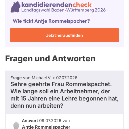
während
Listenposition
kandidierenden
check
aktueller
34
Landtagswahl Baden-Württemberg 2026
Kandidaturen
und
Wie tickt Antje Rommelspacher?
Mandate
gestellt
wurden.
Jetzt herausfinden
Solche
aus
vergangenen
Kandidaturen
und
Fragen und Antworten
Mandaten
werden
nicht
berücksichtigt.
Frage
von Michael V. • 07.07.2026
Sehre geehrte Frau Rommelspachet.
Wie lange soll ein Arbeitnehmer, der
mit 15 Jahren eine Lehre begonnen hat,
denn nun arbeiten?
Antwort
09.07.2026 von
Antje Rommelspacher