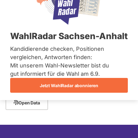
Bremen
Hamburg
Rheinland-Pfalz -
Hessen
Mecklenburg-Vorpommern
Abgeordnete
Niedersachsen
WahlRadar Sachsen-Anhalt
Nordrhein-Westfalen
Rheinland-Pfalz
Saarland
PLZ oder Namen
Kandidierende checken, Positionen
Sachsen
eingeben
vergleichen, Antworten finden:
Sachsen-Anhalt
Mit unserem Wahl-Newsletter bist du
Sachsen-Anhalt
- Alle -
Schleswig-Holstein
Fraktion
Für diese Suche wurden keine Abgeordneten
gut informiert für die Wahl am 6.9.
Thüringen
gefunden.
Jetzt WahlRadar abonnieren
- Alle -
Archiv
Wahlkreis
Open Data
Über uns
- Alle -
Wahlliste
Spenden
Listenposition