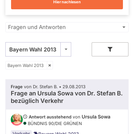
Hier nachlesen
Kandidaturen
und
Mandaten
werden
Primäre
nicht
Fragen und Antworten
berücksichtigt.
Reiter
Bayern Wahl 2013
Bayern Wahl 2013
Zeitraum
Frage
von Dr. Stefan B. • 29.08.2013
- Alle -
Thema
Frage an Ursula Sowa von
Dr. Stefan B.
bezüglich Verkehr
- Alle -
Antwort Status
Ursula Sowa
Antwort ausstehend
von
BÜNDNIS 90/­DIE GRÜNEN
Verkehr
Bayern Wahl 2013