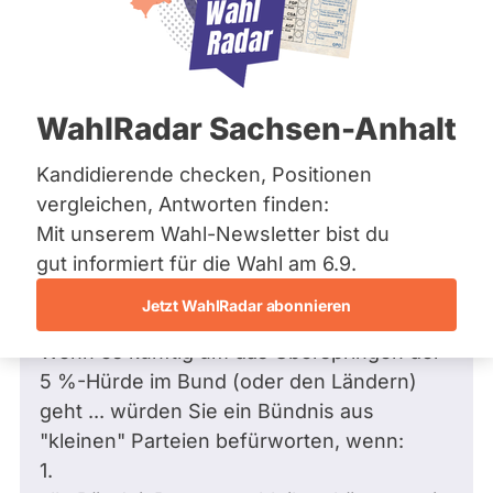
Bremen
Hamburg
Hessen
Mecklenburg-Vorpommern
Frage
von Günther Z. •
25.05.2019
Niedersachsen
Frage an Ulrike Müller von
Günther Z.
WahlRadar Sachsen-Anhalt
Nordrhein-Westfalen
bezüglich Gesellschaftspolitik, soziale
Rheinland-Pfalz
Saarland
Gruppen
Kandidierende checken, Positionen
Sachsen
Sehr geehrte Frau Müller,
vergleichen, Antworten finden:
Sachsen-Anhalt
.
Mit unserem Wahl-Newsletter bist du
Sachsen-Anhalt
Schleswig-Holstein
diese EU-Wahlen scheinen die vorerst
gut informiert für die Wahl am 6.9.
Thüringen
letzten ohne Prozenthürde zu sein.
Jetzt WahlRadar abonnieren
Frage:
Archiv
Wenn es künftig um das Überspringen der
Über uns
5 %-Hürde im Bund (oder den Ländern)
geht ... würden Sie ein Bündnis aus
Spenden
"kleinen" Parteien befürworten, wenn:
1.