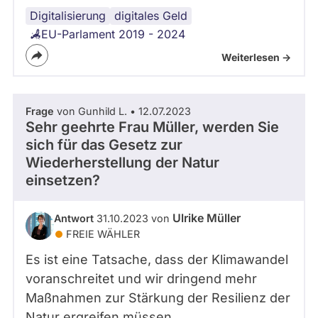
Digitalisierung
Datenschutz
digitales Geld
EU-Parlament 2019 - 2024
Weiterlesen ->
Frage
von Gunhild L. • 12.07.2023
Sehr geehrte Frau Müller, werden Sie
sich für das Gesetz zur
Wiederherstellung der Natur
einsetzen?
Ulrike Müller
Antwort
31.10.2023 von
FREIE WÄHLER
Es ist eine Tatsache, dass der Klimawandel
voranschreitet und wir dringend mehr
Maßnahmen zur Stärkung der Resilienz der
Natur ergreifen müssen.