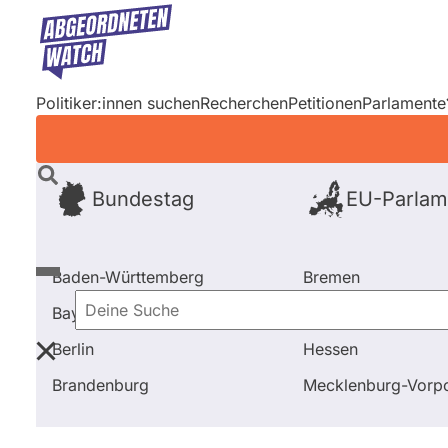
Direkt
zum
Inhalt
Politiker:innen suchen
Recherchen
Petitionen
Parlamente
Bundestag
EU-Parlam
Baden-Württemberg
Bremen
Bayern
Hamburg
Deine
Berlin
Hessen
Suche
Startseite
Frage stellen
Ulrike Müller
Fragen un
Brandenburg
Mecklenburg-Vor