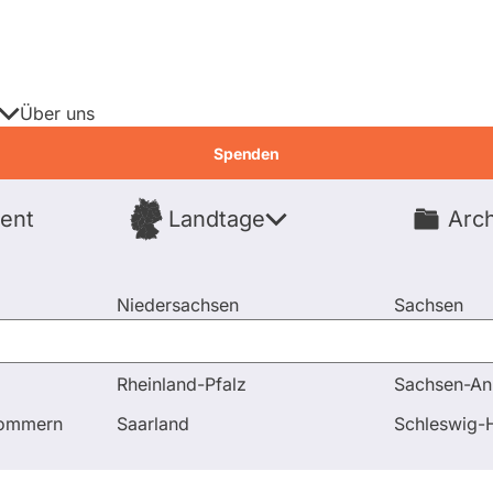
Über uns
Spenden
ent
Landtage
Arch
Spenden
Niedersachsen
Sachsen
Nordrhein-Westfalen
Sachsen-An
Rheinland-Pfalz
Sachsen-An
d Antworten
Frage an Ulrike Müller bezüglich Wissenschaf
pommern
Saarland
Schleswig-H