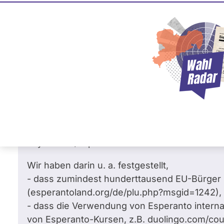
Ulrike Müller
0
0 %
FREIE WÄHLER
Fra
Frage
von Louis F. v. •
15.05.2019
Frage an Ulrike Müller von
Louis F. v.
bezü
Technologie
Der Verein EsperantoLand e. V. hat im Jahr 20
Sprache "Esperanto in der Europäischen Unio
tinyurl.com/EsperantoLand-EU
Wir haben darin u. a. festgestellt,
- dass zumindest hunderttausend EU-Bürger
(esperantoland.org/de/plu.php?msgid=1242),
- dass die Verwendung von Esperanto intern
von Esperanto-Kursen, z.B. duolingo.com/cou