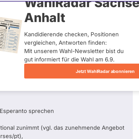
WahlRadar Sachse
/ 6
Zum P
Anhalt
gen beantwortet
Kandidierende checken, Positionen
vergleichen, Antworten finden:
Mit unserem Wahl-Newsletter bist du
glich Wissenschaft, Forschung und
gut informiert für die Wahl am 6.9.
Jetzt WahlRadar abonnieren
15 seine Vorstellungen zur internationalen
n" dargelegt.
 Esperanto sprechen
ational zunimmt (vgl. das zunehmende Angebot
rses/pt),