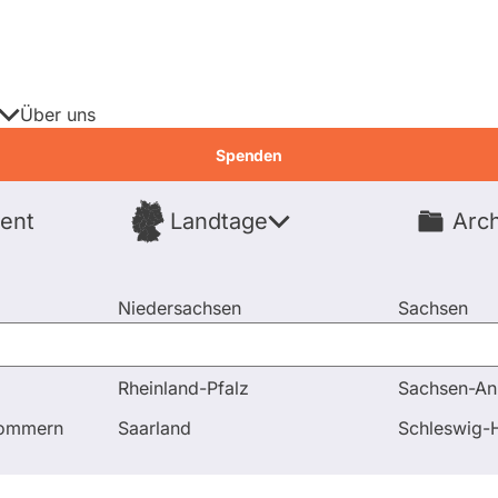
Über uns
Spenden
ent
Landtage
Arch
Spenden
Niedersachsen
Sachsen
Nordrhein-Westfalen
Sachsen-An
Rheinland-Pfalz
Sachsen-An
d Antworten
Frage an Ulrike Müller bezüglich Wissenschaf
pommern
Saarland
Schleswig-H