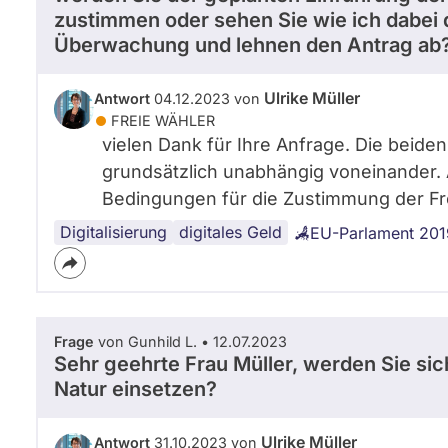
zustimmen oder sehen Sie wie ich dabei 
Überwachung und lehnen den Antrag ab
Ulrike Müller
Antwort
04.12.2023 von
FREIE WÄHLER
vielen Dank für Ihre Anfrage. Die beiden
grundsätzlich unabhängig voneinander. 
Bedingungen für die Zustimmung der Fre
Digitalisierung
Datenschutz
digitales Geld
EU-Parlament 201
Frage
von Gunhild L. • 12.07.2023
Sehr geehrte Frau Müller, werden Sie sic
Natur einsetzen?
Ulrike Müller
Antwort
31.10.2023 von