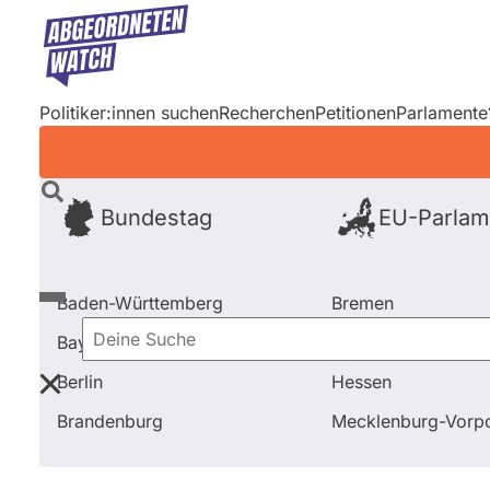
Direkt
zum
Inhalt
Politiker:innen suchen
Recherchen
Petitionen
Parlamente
Bundestag
EU-Parlam
Baden-Württemberg
Bremen
Bayern
Hamburg
Deine
Berlin
Hessen
Suche
Startseite
Frage stellen
Ulrike Müller
Fragen un
Brandenburg
Mecklenburg-Vor