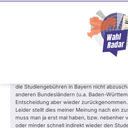
Ulrike Müller
0
0 %
FREIE WÄHLER
Fra
Frage
von Timo S. •
18.07.2011
Frage an Ulrike Müller von
Timo S.
bezügl
Technologie
Sehr geehrte Frau Müller,
unser bayrischer Ministerpräsident, Herr Seeh
die Studiengebühren in Bayern nicht abzuscha
anderen Bundesländern (u.a. Baden-Württemb
Entscheidung aber wieder zurückgenommen.
Leider stellt dies meiner Meinung nach ein z
muss man ja erst mal haben, bzw. nebenher v
oder minder schnell indirekt wieder den Stu