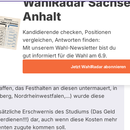
WahlRadar Sachse
/ 6
Zum P
Anhalt
gen beantwortet
Kandidierende checken, Positionen
vergleichen, Antworten finden:
Mit unserem Wahl-Newsletter bist du
ich Wissenschaft, Forschung und
gut informiert für die Wahl am 6.9.
Jetzt WahlRadar abonnieren
ofer, hat wieder einmal mit der Bekräftigung,
ffen, das Festhalten an diesen untermauert, in
erg, Nordrheinwestfalen,...) wurde diese
usätzliche Erschwernis des Studiums (Das Geld
erdienen!!!) dar, auch wenn diese Kosten mehr
denten zugute kommen soll.