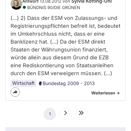
Sylvia Kotting-Uhl
Antwort
13.08.2012 von
BÜNDNIS 90/­DIE GRÜNEN
(...) 2) Dass der ESM von Zulassungs- und
Registrierungspflichten befreit ist, bedeutet
im Umkehrschluss nicht, dass er eine
Banklizenz hat. (...) Da der ESM direkt
Staaten der Währungsunion finanziert,
würde allein aus diesem Grund die EZB
eine Rediskontierung von Staatsanleihen
durch den ESM verweigern müssen. (...)
Wirtschaft
Bundestag 2009 - 2013
Weiterlesen ->
Seitennummerierung
1
Aktuelle
Nächste
Letzte
Seite
Seite
Seite