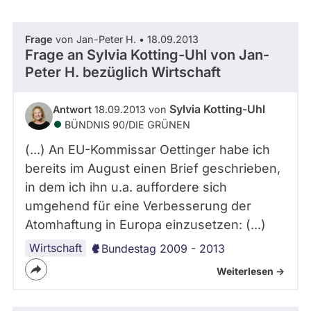
abgeordnetenwatch
befragt
Frage
von Jan-Peter H. • 18.09.2013
- Alle -
Thema
werden.
Frage an Sylvia Kotting-Uhl von
Jan-
Peter H.
bezüglich Wirtschaft
- Alle -
Antwort Status
Sylvia Kotting-Uhl
Antwort
18.09.2013 von
BÜNDNIS 90/­DIE GRÜNEN
(...) An EU-Kommissar Oettinger habe ich
bereits im August einen Brief geschrieben,
in dem ich ihn u.a. auffordere sich
umgehend für eine Verbesserung der
Atomhaftung in Europa einzusetzen: (...)
Wirtschaft
Bundestag 2009 - 2013
Weiterlesen ->