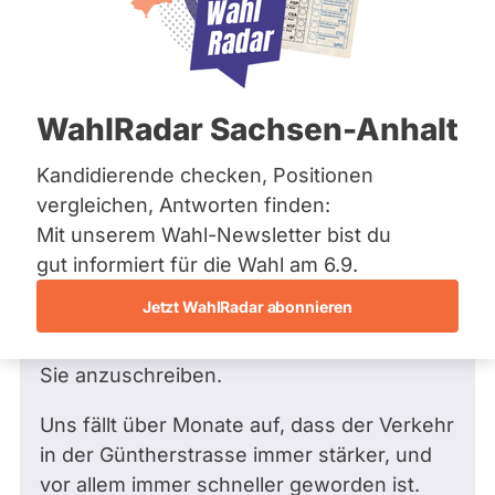
Bremen
Frage
Hamburg
Funkt
Hessen
Mecklenburg-Vorpommern
ist
Frage
von Silke B. •
05.02.2020
Niedersachsen
Frage an Sven Tode von
Silke B.
deakti
WahlRadar Sachsen-Anhalt
Nordrhein-Westfalen
bezüglich Verkehr
weil
Rheinland-Pfalz
Saarland
Kandidierende checken, Positionen
Sehr geehrter Herr Thode,
Sven
Sachsen
vergleichen, Antworten finden:
Tode
Sachsen-Anhalt
mein Mann und ich wohnen ebenfalls in der
Mit unserem Wahl-Newsletter bist du
zur
Sachsen-Anhalt
Güntherstrasse. Am Donnerstag Abend
Schleswig-Holstein
gut informiert für die Wahl am 6.9.
Zeit
Thüringen
wurde der Junghund unserer Nachbarin
keine
Jetzt WahlRadar abonnieren
vor dem Haus angefahren; er ist leider
aktiv
Archiv
gestorben. Das ist für mich der Auslöser,
Kandi
Sie anzuschreiben.
Über uns
hat.
Spenden
Uns fällt über Monate auf, dass der Verkehr
in der Güntherstrasse immer stärker, und
vor allem immer schneller geworden ist.