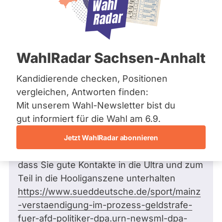
Zum Profil
Frage stellen
Bremen
Hamburg
Hessen
Mecklenburg-Vorpommern
Niedersachsen
Frage
von Moritz W. •
24.05.2026
WahlRadar Sachsen-Anhalt
Nordrhein-Westfalen
Wie steht das Konzept der inneren
Rheinland-Pfalz
Sicherheit der AfD Ultra und
Saarland
Kandidierende checken, Positionen
Hooliganszenen gegenüber? Wie
Sachsen
vergleichen, Antworten finden:
Sachsen-Anhalt
stehen sie zu einem allgemeinem
Mit unserem Wahl-Newsletter bist du
Sachsen-Anhalt
Zeugnisverweigerungsrecht für Sozial
Schleswig-Holstein
gut informiert für die Wahl am 6.9.
Arbeitende?
Thüringen
Sehr geehrter Herr Münzenmeyer, Ihnen
Jetzt WahlRadar abonnieren
Archiv
wurde in der Vergangenheit nachgesagt,
dass Sie gute Kontakte in die Ultra und zum
Über uns
Teil in die Hooliganszene unterhalten
Spenden
https://www.sueddeutsche.de/sport/mainz
-verstaendigung-im-prozess-geldstrafe-
fuer-afd-politiker-dpa.urn-newsml-dpa-