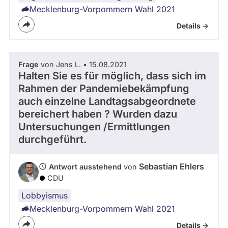
n
Mecklenburg-Vorpommern Wahl 2021
b
Details ->
u
r
g
-
Frage
von Jens L. • 15.08.2021
V
Halten Sie es für möglich, dass sich im
o
Rahmen der Pandemiebekämpfung
r
p
auch einzelne Landtagsabgeordnete
o
bereichert haben ? Wurden dazu
m
Untersuchungen /Ermittlungen
m
durchgeführt.
e
r
n
Sebastian Ehlers
Antwort ausstehend
von
CDU
Lobbyismus
Mecklenburg-Vorpommern Wahl 2021
Details ->