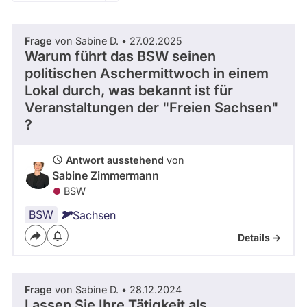
Zeitraum
i
D
abgeordnetenwatch
I
befragt
Frage
von Sabine D. • 27.02.2025
E
- Alle -
Thema
werden.
Warum führt das BSW seinen
L
politischen Aschermittwoch in einem
I
N
Lokal durch, was bekannt ist für
- Alle -
Antwort Status
K
Veranstaltungen der "Freien Sachsen"
E
?
Antwort ausstehend
von
Sabine Zimmermann
BSW
BSW
Sachsen
Details ->
Frage
von Sabine D. • 28.12.2024
Lassen Sie Ihre Tätigkeit als