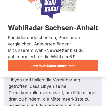
Bremen
Frage
Hamburg
Funkt
Hessen
Mecklenburg-Vorpommern
ist
Frage
von Paul G. •
21.05.2009
Niedersachsen
Frage an Rebecca Harms von
Paul G.
deakti
WahlRadar Sachsen-Anhalt
Nordrhein-Westfalen
bezüglich Europapolitik und
weil
Rheinland-Pfalz
Saarland
Europäische Union
Kandidierende checken, Positionen
Rebe
Sachsen
Sehr geehrte Frau Harms
vergleichen, Antworten finden:
Harm
Sachsen-Anhalt
Mit unserem Wahl-Newsletter bist du
zur
Sachsen-Anhalt
im Zuge der anstehenden Europawahl
Schleswig-Holstein
gut informiert für die Wahl am 6.9.
Zeit
Thüringen
interessiert mich Ihre Meinung zu
keine
Jetzt WahlRadar abonnieren
folgendem Thema:
aktiv
Archiv
Vor etwas mehr als einem Monat haben
Kandi
Libyen und Italien die Vereinbarung
Über uns
hat.
getroffen, dass Libyen seine
Spenden
Grenzkontrollen verschärft, um Flüchtlinge
dran zu hindern, die Mittelmeerküste zu
erreichen und den riskanten und oft