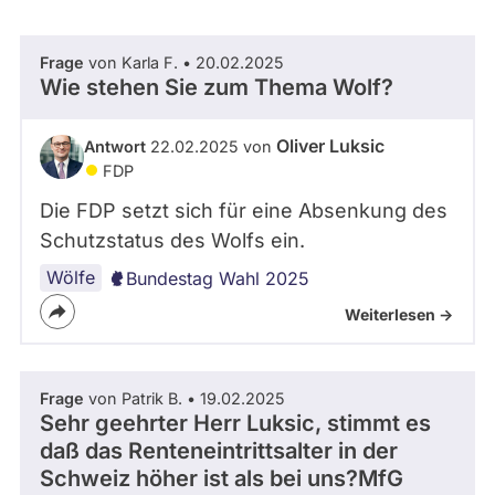
abgeordnetenwatch
befragt
Frage
von Karla F. • 20.02.2025
- Alle -
Thema
werden.
Wie stehen Sie zum Thema Wolf?
- Alle -
Oliver Luksic
Antwort
22.02.2025 von
Antwort Status
FDP
Die FDP setzt sich für eine Absenkung des
Schutzstatus des Wolfs ein.
Wölfe
Bundestag Wahl 2025
Weiterlesen ->
Frage
von Patrik B. • 19.02.2025
Sehr geehrter Herr Luksic, stimmt es
daß das Renteneintrittsalter in der
Schweiz höher ist als bei uns?MfG