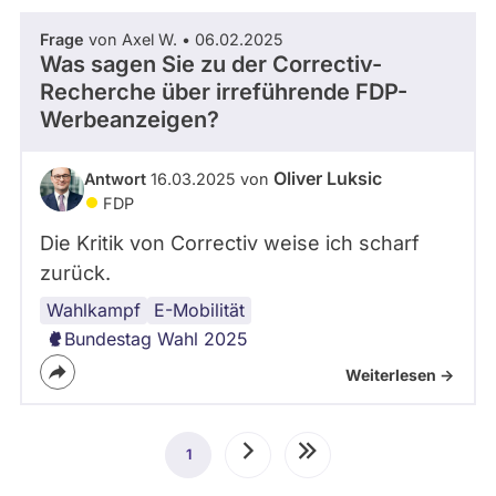
Frage
von Axel W. • 06.02.2025
Was sagen Sie zu der Correctiv-
Recherche über irreführende FDP-
Werbeanzeigen?
Oliver Luksic
Antwort
16.03.2025 von
FDP
Die Kritik von Correctiv weise ich scharf
zurück.
Wahlkampf
Correctiv
E-Mobilität
Bundestag Wahl 2025
Weiterlesen ->
Seitennummerierung
1
Aktuelle
Nächste
Letzte