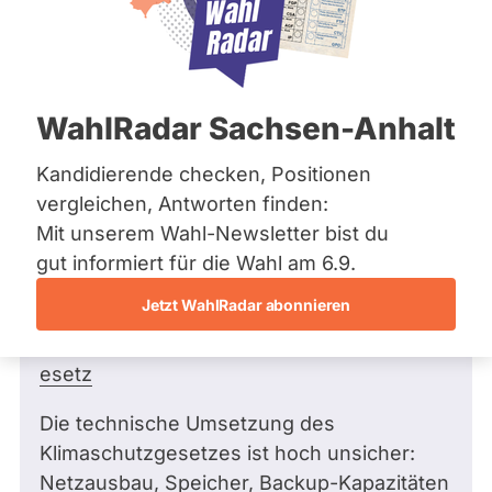
Bremen
Hamburg
Hessen
Mecklenburg-Vorpommern
Frage
von Rainer K. •
22.02.2026
Niedersachsen
Herr Steinbach, warum haben Sie dem
WahlRadar Sachsen-Anhalt
Nordrhein-Westfalen
Klimaschutzgesetz zugestimmt,
Rheinland-Pfalz
Saarland
obwohl Ziele, Kosten und technische
Kandidierende checken, Positionen
Sachsen
Umsetzbarkeit offenkundig ungeklärt
vergleichen, Antworten finden:
Sachsen-Anhalt
sind und die Folgen vor allem Bürger
Mit unserem Wahl-Newsletter bist du
Sachsen-Anhalt
und Wirtschaft treffen?
Schleswig-Holstein
gut informiert für die Wahl am 6.9.
Thüringen
https://www.abgeordnetenwatch.de/rheinla
Jetzt WahlRadar abonnieren
nd-
Archiv
pfalz/18/abstimmungen/landesklimaschutzg
esetz
Über uns
Spenden
Die technische Umsetzung des
Klimaschutzgesetzes ist hoch unsicher:
Netzausbau, Speicher, Backup-Kapazitäten