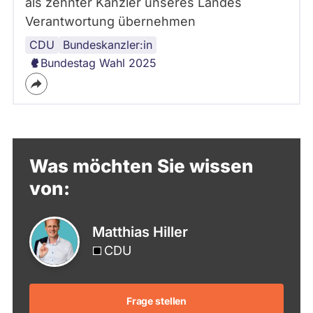
als zehnter Kanzler unseres Landes
Verantwortung übernehmen
CDU
Union
Wahlplakat
beruflicher
Bundeskanzler:in
Hintergrund
Bundestag Wahl 2025
Was möchten Sie wissen
von:
Matthias Hiller
CDU
Frage stellen