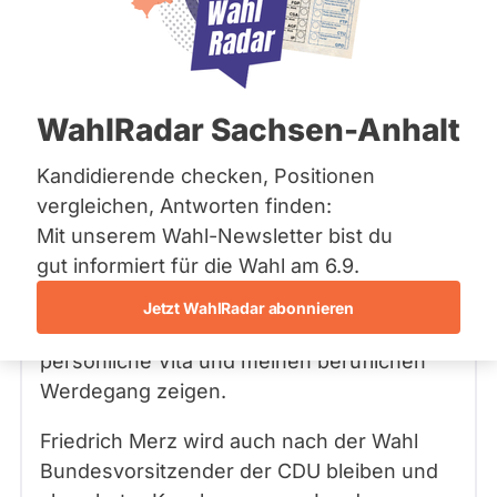
Bremen
Hamburg
Hessen
Mecklenburg-Vorpommern
Frage
von Siegfried S. •
03.02.2025
Niedersachsen
Warum sind die Plakate mit "Prof. Dr."
WahlRadar Sachsen-Anhalt
Nordrhein-Westfalen
und wann ist Merz weg?
Rheinland-Pfalz
Saarland
Kandidierende checken, Positionen
Sachsen
vergleichen, Antworten finden:
Matthias Hiller
Antwort
12.02.2025
von
Sachsen-Anhalt
CDU
Mit unserem Wahl-Newsletter bist du
Sachsen-Anhalt
Schleswig-Holstein
gut informiert für die Wahl am 6.9.
Ich habe auf meinen Kandidatenplakaten
Thüringen
zur Bundestagswahl bewusst meine Titel
Jetzt WahlRadar abonnieren
verwendet, da diese auch meine
Archiv
persönliche Vita und meinen beruflichen
Über uns
Werdegang zeigen.
Spenden
Friedrich Merz wird auch nach der Wahl
Bundesvorsitzender der CDU bleiben und