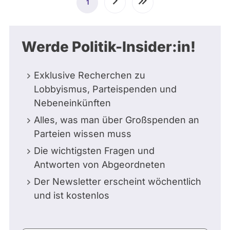
1
Aktuelle
Nächste
Letzte
Seite
Seite
Seite
Werde Politik-Insider:in!
Exklusive Recherchen zu
Lobbyismus, Parteispenden und
Nebeneinkünften
Alles, was man über Großspenden an
Parteien wissen muss
Die wichtigsten Fragen und
Antworten von Abgeordneten
Der Newsletter erscheint wöchentlich
und ist kostenlos