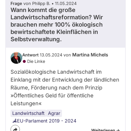
Frage
von Philipp B. • 11.05.2024
abgeordnetenwatch
Wann kommt die große
befragt
Landwirtschaftsreformation? Wir
- Alle -
Thema
werden.
brauchen mehr 100% ökologisch
bewirtschaftete Kleinflächen in
- Alle -
Selbstverwaltung.
Antwort Status
Martina Michels
Antwort
13.05.2024 von
Die Linke
Sozialökologische Landwirtschaft im
Einklang mit der Entwicklung der ländlichen
Räume, Förderung nach dem Prinzip
»Öffentliches Geld für öffentliche
Leistungen«
Landwirtschaft
Agrar
EU-Parlament 2019 - 2024
Weiterlesen ->