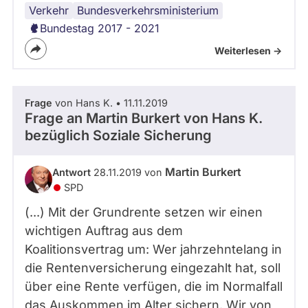
Verkehr
Bundestag
Koalition
Bundesregierung
Bundesverkehrsministerium
Bundestag 2017 - 2021
Weiterlesen ->
Frage
von Hans K. • 11.11.2019
Frage an Martin Burkert von
Hans K.
bezüglich Soziale Sicherung
Martin Burkert
Antwort
28.11.2019 von
SPD
(...) Mit der Grundrente setzen wir einen
wichtigen Auftrag aus dem
Koalitionsvertrag um: Wer jahrzehntelang in
die Rentenversicherung eingezahlt hat, soll
über eine Rente verfügen, die im Normalfall
das Auskommen im Alter sichern. Wir von