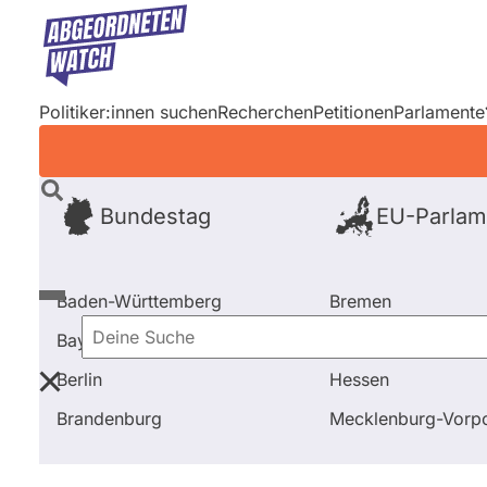
Direkt
zum
Inhalt
Politiker:innen suchen
Recherchen
Petitionen
Parlamente
Bundestag
EU-Parlam
Baden-Württemberg
Bremen
Bayern
Hamburg
Deine
Berlin
Hessen
Suche
Startseite
Frage stellen
Marcus Optendrenk
Fra
Brandenburg
Mecklenburg-Vor