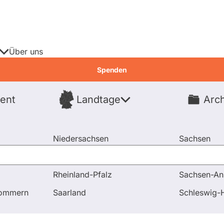
Über uns
Spenden
ent
Landtage
Arch
Spenden
Niedersachsen
Sachsen
Nordrhein-Westfalen
Sachsen-An
Rheinland-Pfalz
Sachsen-An
gen und Antworten
Warum werden die eingeplanten Gelder
pommern
Saarland
Schleswig-H