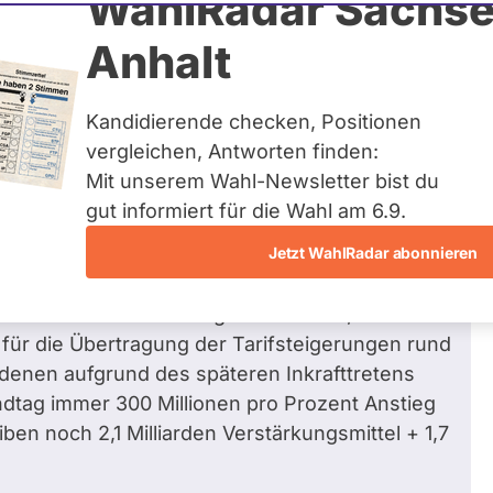
WahlRadar Sachse
33
/ 45
73 %
Anhalt
Fragen beantwortet
Kandidierende checken, Positionen
vergleichen, Antworten finden:
Mit unserem Wahl-Newsletter bist du
m Haushalt nicht für versprochen
gut informiert für die Wahl am 6.9.
soldungsstruktur)
Jetzt WahlRadar abonnieren
erhebliche Verstärkungsmittel von 2,1
 für die Übertragung der Tarifsteigerungen rund
n denen aufgrund des späteren Inkrafttretens
andtag immer 300 Millionen pro Prozent Anstieg
ben noch 2,1 Milliarden Verstärkungsmittel + 1,7