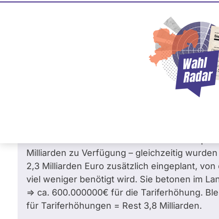
Marcus Optendrenk
CDU
Frage
von Dominic K. •
26.05.2026
Warum werden die eingeplanten Gelder i
Maßnahmen genutzt? (z.B. Stichwort: Be
Sehr geehrter Herr Optendrenk,
im NRW-Haushalt 2026 stehen laut Einzelplan 
Milliarden zu Verfügung – gleichzeitig wurden
2,3 Milliarden Euro zusätzlich eingeplant, vo
viel weniger benötigt wird. Sie betonen im L
=> ca. 600.000000€ für die Tariferhöhung. Blei
für Tariferhöhungen = Rest 3,8 Milliarden.