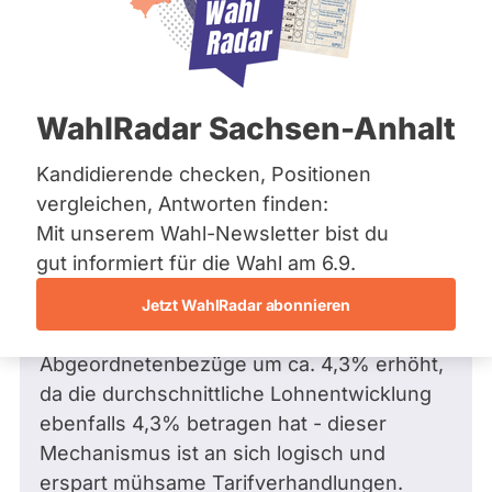
Bremen
Hamburg
Hessen
Mecklenburg-Vorpommern
Frage
von Guideon S. •
10.06.2026
Niedersachsen
Warum gilt der Mechanismus der
WahlRadar Sachsen-Anhalt
Nordrhein-Westfalen
automatischen Diätenerhöhung in
Rheinland-Pfalz
Saarland
Abhängigkeit der Lohnentwicklung für
Kandidierende checken, Positionen
Sachsen
Landesabgeordnete (4,3% für 2026),
vergleichen, Antworten finden:
Sachsen-Anhalt
aber nicht für Landesbeamte
Mit unserem Wahl-Newsletter bist du
Sachsen-Anhalt
(Verfassungsgerichtsurteil)?
Schleswig-Holstein
gut informiert für die Wahl am 6.9.
Thüringen
Sehr geehrter Herr Optendrenk,
Jetzt WahlRadar abonnieren
Archiv
diesen Sommer werden die Renten und
Abgeordnetenbezüge um ca. 4,3% erhöht,
Über uns
da die durchschnittliche Lohnentwicklung
Spenden
ebenfalls 4,3% betragen hat - dieser
Mechanismus ist an sich logisch und
erspart mühsame Tarifverhandlungen.