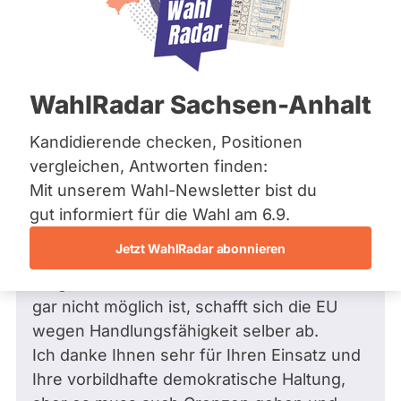
Bremen
Hamburg
Hessen
Mecklenburg-Vorpommern
Frage
von Uske S. •
15.02.2026
Niedersachsen
Ist es nicht möglich, den EU-Vertrag
WahlRadar Sachsen-Anhalt
Nordrhein-Westfalen
dahingehend zu ändern, dass Länder,
Rheinland-Pfalz
Saarland
die die EU von innen zerschlagen
Kandidierende checken, Positionen
Sachsen
wollen, ausgeschlossen werden
vergleichen, Antworten finden:
Sachsen-Anhalt
können?
Mit unserem Wahl-Newsletter bist du
Sachsen-Anhalt
Sehr geehrter Herr Weber,
Schleswig-Holstein
gut informiert für die Wahl am 6.9.
Thüringen
ich denke, die EU sollte deutlicher gegen
Jetzt WahlRadar abonnieren
solche zersetzenden Mitglieder wie Ungarn
Archiv
vorgehen können. Wenn ein Ausschluss
Über uns
gar nicht möglich ist, schafft sich die EU
wegen Handlungsfähigkeit selber ab.
Spenden
Ich danke Ihnen sehr für Ihren Einsatz und
Ihre vorbildhafte demokratische Haltung,