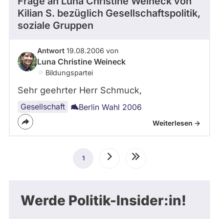
Frage an Luna Christine Weineck von
Kilian S.
bezüglich Gesellschaftspolitik,
soziale Gruppen
Antwort
19.08.2006 von
Luna Christine Weineck
Bildungspartei
Sehr geehrter Herr Schmuck,
Gesellschaft
Berlin Wahl 2006
Weiterlesen ->
Seitennummerierung
1
Aktuelle
Nächste
Letzte
Seite
Seite
Seite
Werde Politik-Insider:in!