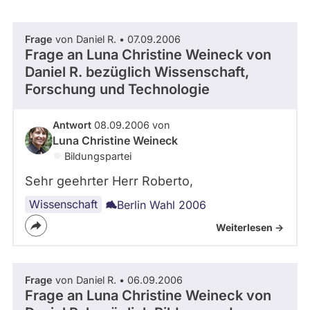
abgeordnetenwatch
befragt
Frage
von Daniel R. • 07.09.2006
- Alle -
Thema
werden.
Frage an Luna Christine Weineck von
Daniel R.
bezüglich Wissenschaft,
Forschung und Technologie
- Alle -
Antwort Status
Antwort
08.09.2006 von
Luna Christine Weineck
Bildungspartei
Sehr geehrter Herr Roberto,
Wissenschaft
Berlin Wahl 2006
Weiterlesen ->
Frage
von Daniel R. • 06.09.2006
Frage an Luna Christine Weineck von