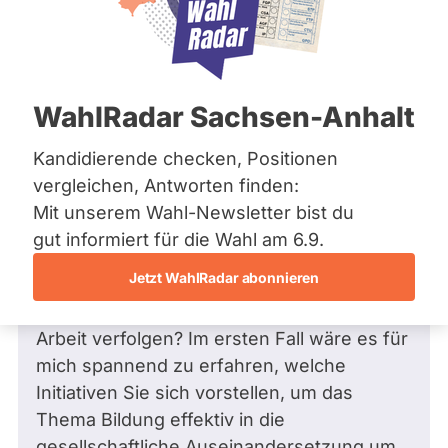
Zum Profil
Frage stellen
Bremen
Die
Hamburg
Frage
Hessen
Funkt
Mecklenburg-Vorpommern
Niedersachsen
ist
Frage
von Marcus O. •
02.09.2006
WahlRadar Sachsen-Anhalt
Nordrhein-Westfalen
Frage an Luna Christine Weineck von
deakti
Rheinland-Pfalz
Marcus O.
bezüglich Wissenschaft,
weil
Saarland
Kandidierende checken, Positionen
Forschung und Technologie
Sachsen
Luna
vergleichen, Antworten finden:
Sachsen-Anhalt
Liebe Frau Weineck,
Chris
Mit unserem Wahl-Newsletter bist du
Sachsen-Anhalt
warum bedarf es für die Bildung eigentlich
Wein
Schleswig-Holstein
gut informiert für die Wahl am 6.9.
Thüringen
einer eigenen Partei?
zur
Jetzt WahlRadar abonnieren
Wollen Sie ein Thema (Bildung) forcieren
Zeit
Archiv
oder wollen Sie ernsthaft parlamentarische
keine
Arbeit verfolgen? Im ersten Fall wäre es für
aktiv
Über uns
mich spannend zu erfahren, welche
Kandi
Spenden
Initiativen Sie sich vorstellen, um das
hat.
Thema Bildung effektiv in die
gesellschaftliche Auseinandersetzung um