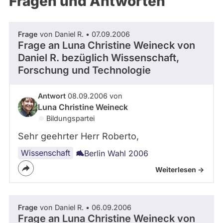
Fragen und Antworten
aktiven
Kandidaturen
oder
Frage
von Daniel R. • 07.09.2006
Mandaten
Frage an Luna Christine Weineck von
können
Daniel R.
bezüglich Wissenschaft,
über
Forschung und Technologie
abgeordnetenwatch
befragt
Antwort
08.09.2006 von
Luna Christine Weineck
werden.
Bildungspartei
Sehr geehrter Herr Roberto,
Wissenschaft
Berlin Wahl 2006
Weiterlesen ->
Frage
von Daniel R. • 06.09.2006
Frage an Luna Christine Weineck von