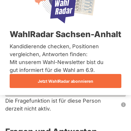
Bremen
Hamburg
Hessen
Primäre
Mecklenburg-Vorpommern
Übersicht
Niedersachsen
Reiter
WahlRadar Sachsen-Anhalt
Nordrhein-Westfalen
Luna Christine Weineck
Rheinland-Pfalz
Saarland
Kandidierende checken, Positionen
Bildungspartei
Sachsen
vergleichen, Antworten finden:
Sachsen-Anhalt
Diese Politikerin hat kein aktuelles und kein zukünftiges
Mit unserem Wahl-Newsletter bist du
Sachsen-Anhalt
Mandat und keine Direktandidatur auf Landes-, Bundes-
Schleswig-Holstein
gut informiert für die Wahl am 6.9.
oder EU-Ebene. Mögliche Kandidaturen über eine
Thüringen
Wahlliste werden bei uns nicht erfasst.
Jetzt WahlRadar abonnieren
Archiv
Über uns
Die Fragefunktion ist für diese Person
Nur
derzeit nicht aktiv.
Spenden
Politiker:innen
mit