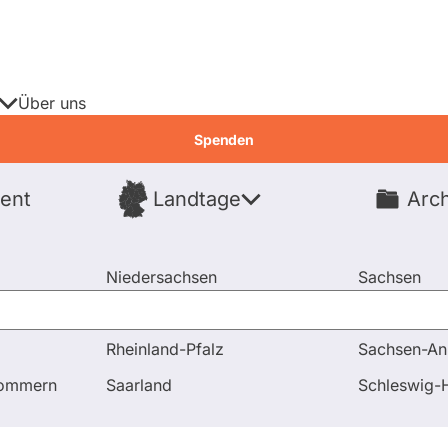
Über uns
Spenden
ent
Landtage
Arch
Spenden
Niedersachsen
Sachsen
Nordrhein-Westfalen
Sachsen-An
Rheinland-Pfalz
Sachsen-An
d Antworten
Stehen Sie als Partei für das Mercosur-Abk
pommern
Saarland
Schleswig-H