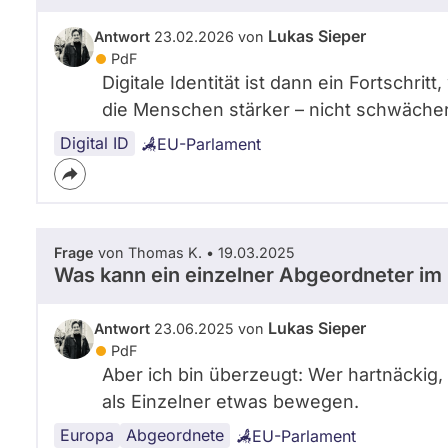
Lukas Sieper
Antwort
23.02.2026 von
PdF
Digitale Identität ist dann ein Fortschr
die Menschen stärker – nicht schwächer
Digital ID
EU-Parlament
Frage
von Thomas K. • 19.03.2025
Was kann ein einzelner Abgeordneter im
Lukas Sieper
Antwort
23.06.2025 von
PdF
Aber ich bin überzeugt: Wer hartnäckig,
als Einzelner etwas bewegen.
Europa
EU-
Abgeordnete
EU-Parlament