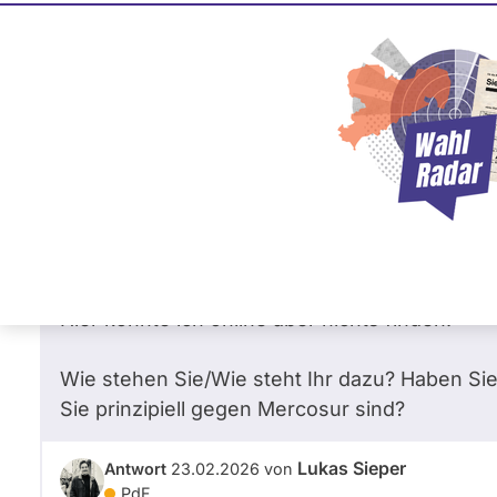
Lukas Sieper
1
67 %
PdF
Fr
Frage
von Marc T. •
26.01.2026
Stehen Sie als Partei für das Mercosu
Sehr geehrter Herr Sieper,
gerne wollte ich mehr über die Partei erfah
Hier konnte ich online aber nichts finden.
Wie stehen Sie/Wie steht Ihr dazu? Haben Si
Sie prinzipiell gegen Mercosur sind?
Lukas Sieper
Antwort
23.02.2026
von
PdF