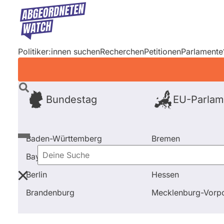
Direkt
zum
Inhalt
Politiker:innen suchen
Recherchen
Petitionen
Parlamente
Bundestag
EU-Parlam
Baden-Württemberg
Bremen
Bayern
Hamburg
Deine
Berlin
Hessen
Suche
Startseite
Frage stellen
Lukas Sieper
Fragen un
Brandenburg
Mecklenburg-Vor