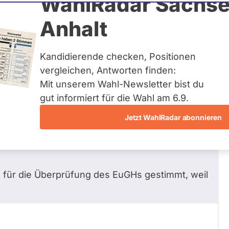
WahlRadar Sachse
2
/ 18
Zum P
Anhalt
agen beantwortet
Kandidierende checken, Positionen
vergleichen, Antworten finden:
Mit unserem Wahl-Newsletter bist du
r-Abkommen oder dagegen?
gut informiert für die Wahl am 6.9.
Jetzt WahlRadar abonnieren
ren, auch bezüglich des Mercosur-Abkommens.
e für die Überprüfung des EuGHs gestimmt, weil