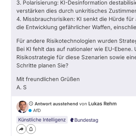
3. Polarisierung: KI-Desinformation destabili
verstärken dies durch unkritisches Zustimme
4. Missbrauchsrisiken: KI senkt die Hürde für
die Entwicklung gefährlicher Waffen, einschli
Für andere Risikotechnologien wurden Strateg
Bei KI fehlt das auf nationaler wie EU-Ebene.
Risikostrategie für diese Szenarien sowie ei
Schritte planen Sie?
Mit freundlichen Grüßen
A.
S
Lukas Rehm
Antwort ausstehend
von
AfD
Künstliche Intelligenz
Bundestag