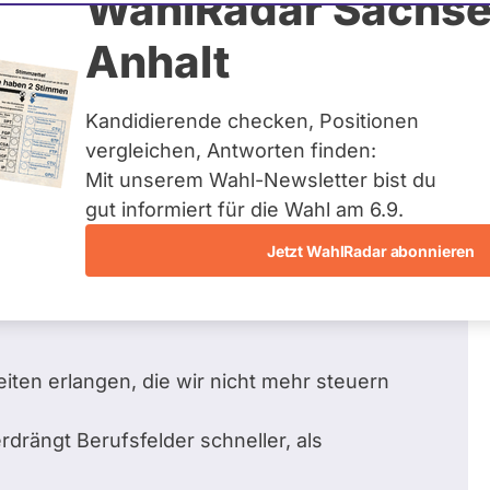
WahlRadar Sachse
 5
Zum Pr
Anhalt
en beantwortet
Kandidierende checken, Positionen
vergleichen, Antworten finden:
Mit unserem Wahl-Newsletter bist du
trategie, sowie eine nationale Strategie?
gut informiert für die Wahl am 6.9.
dieser Legislaturperiode?
Jetzt WahlRadar abonnieren
AI 2027" (ai-2027.com), dringenden
eiten erlangen, die wir nicht mehr steuern
rdrängt Berufsfelder schneller, als