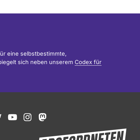
ür eine selbstbestimmte,
 spiegelt sich neben unserem
Codex für
ook
witter
youtube
instagram
mastodon