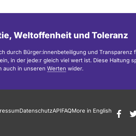
tie, Weltoffenheit und Toleranz
h durch Bürger:innenbeteiligung und Transparenz f
in, in der jede:r gleich viel wert ist. Diese Haltung
n auch in unseren
Werten
wider.
ressum
Datenschutz
API
FAQ
More in English
faceb
t