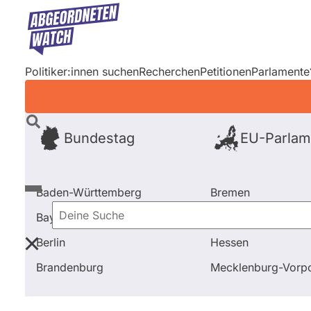
Direkt
zum
Inhalt
Politiker:innen suchen
Recherchen
Petitionen
Parlamente
Bundestag
EU-Parlam
Baden-Württemberg
Bremen
Bayern
Hamburg
Deine
Berlin
Hessen
Suche
Startseite
Frage stellen
Lukas Rehm
Fragen und
Brandenburg
Mecklenburg-Vor