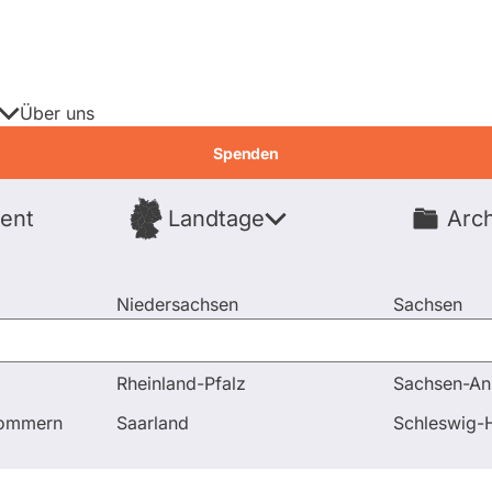
Über uns
Spenden
ent
Landtage
Arch
Spenden
Niedersachsen
Sachsen
Nordrhein-Westfalen
Sachsen-An
Rheinland-Pfalz
Sachsen-An
 Antworten
Unterstützen Sie eine EU-weite KI-Risikostrate
pommern
Saarland
Schleswig-H