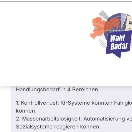
Lukas Rehm
1
/
20 %
AfD
Frag
Frage
von Andreas S. •
13.05.2026
Unterstützen Sie eine EU-weite KI-Risikos
Welche konkreten Schritte planen Sie in 
Sehr geehrter Herr Rehm,
als KI-Ingenieur sehe ich, gestützt u.a. auf "
Handlungsbedarf in 4 Bereichen:
1. Kontrollverlust: KI-Systeme könnten Fähigk
können.
2. Massenarbeitslosigkeit: Automatisierung ve
Sozialsysteme reagieren können.