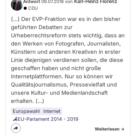
Karl-Heinz Florenz
Antwort
09.07.2018 von
CDU
(...) Der EVP-Fraktion war es in den bisher
geführten Debatten zur
Urheberrechtsreform stets wichtig, dass an
den Werken von Fotografen, Journalisten,
Künstlern und anderen Kreativen in erster
Linie diejenigen verdienen sollen, die diese
geschaffen haben und nicht große
Internetplattformen. Nur so können wir
Qualitätsjournalismus, Pressevielfalt und
unsere Kultur- und Medienlandschaft
erhalten. (...)
Europawahl
EU
Urheberrecht
Uploadfilter
Internet
EU-Parlament 2014 - 2019
Weiterlesen ->