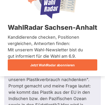
Bremen
Frage
Hamburg
Funkt
Hessen
Mecklenburg-Vorpommern
ist
Frage
von Bernd H. •
19.12.2018
Niedersachsen
Frage an Karl-Heinz Florenz von
Bernd
deakti
WahlRadar Sachsen-Anhalt
Nordrhein-Westfalen
H.
bezüglich Umwelt
weil
Rheinland-Pfalz
Saarland
Kandidierende checken, Positionen
Sehr geehrter Herr Florenz,
Karl-
Sachsen
vergleichen, Antworten finden:
Heinz
Sachsen-Anhalt
ich versuche schon seit langer Zeit so
Mit unserem Wahl-Newsletter bist du
Flore
Sachsen-Anhalt
umweltfreundlich wie möglich zu sein und
Schleswig-Holstein
gut informiert für die Wahl am 6.9.
zur
Thüringen
habe soeben Ihre Stellungnahme bezüglich
Zeit
Jetzt WahlRadar abonnieren
der neuen EU- Plastikgesetzgebung
keine
Archiv
verfolgt. "Wir Verbraucher sollen über
aktiv
unseren Plastikverbrauch nachdenken".
Über uns
Kandi
Prompt gemacht und meine Frage lautet:
hat.
Spenden
wie kommt das Plastik aus der EU in den
Indischen bzw. den Pazifischen Ozean
sowie in den Südatlantik? Hier wird ja