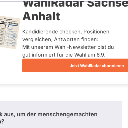
en
WahlRadar Sachse
Anhalt
tuelles und kein zukünftiges
idatur auf Landes-, Bundes-
ndidaturen über eine
Kandidierende checken, Positionen
t erfasst.
vergleichen, Antworten finden:
Mit unserem Wahl-Newsletter bist du
gut informiert für die Wahl am 6.9.
Jetzt WahlRadar abonnieren
stimmungen
litik aus, um der menschengemachten
n?