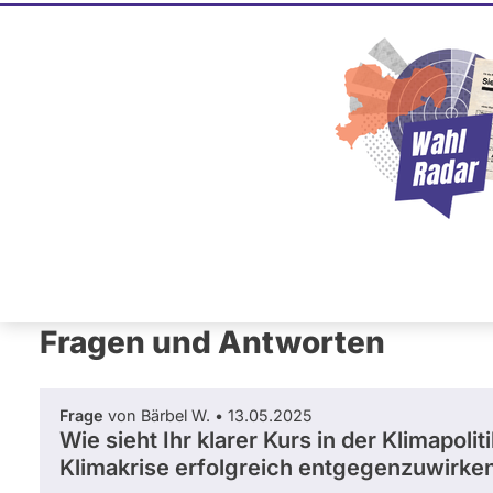
Karin Pri
CDU
Diese Politikerin hat kein ak
Mandat und keine Direktand
oder EU-Ebene. Mögliche Ka
Wahlliste werden bei uns nich
Primäre
Übersicht
Fragen und Antworten
Ab
Reiter
Fragen und Antworten
Frage
von Bärbel W. • 13.05.2025
Wie sieht Ihr klarer Kurs in der Klimapo
Klimakrise erfolgreich entgegenzuwirke