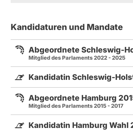
Seit 1994 Rechtsanwältin in W
Insolventsrecht in Hannover,
Seit 1997 Partnerin in einer An
Kandidaturen und Mandate
Fachanwältin für Handels- und
Seit 2011 Mitglied der Hambur
die CDU, Mitglied des Fraktio
Abgeordnete Schleswig-Ho
Fachsprecherin für Schulpoliti
Mitglied des Parlaments 2022 - 2025
Ausschuss für Wirtschaft, In
Ortsvorsitzende der CDU-Blan
Kandidatin Schleswig-Hols
Landesvorstandes
Meine Freizeit gehört der Famil
spiele ich Tennis, koche mit 
Abgeordnete Hamburg 201
Mitglied des Parlaments 2015 - 2017
Kandidatin Hamburg Wahl 