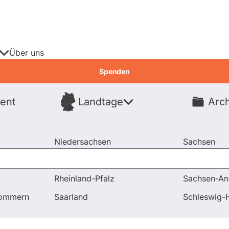
Über uns
Spenden
ent
Landtage
Arch
Spenden
Niedersachsen
Sachsen
Nordrhein-Westfalen
Sachsen-An
Rheinland-Pfalz
Sachsen-An
pommern
Saarland
Schleswig-H