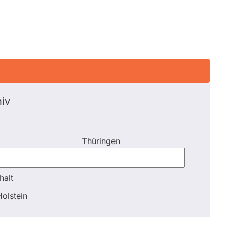
iv
Thüringen
halt
halt
olstein
Schli