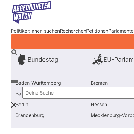
Direkt
zum
Inhalt
Politiker:innen suchen
Recherchen
Petitionen
Parlamente
Bundestag
EU-Parlam
Baden-Württemberg
Bremen
Bayern
Hamburg
Deine
Berlin
Hessen
Suche
Startseite
Frage stellen
Karin Prien
Brandenburg
Mecklenburg-Vor