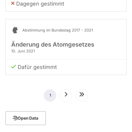
Dagegen gestimmt
Abstimmung im Bundestag 2017 - 2021
Änderung des Atomgesetzes
10. Juni 2021
Dafür gestimmt
Seitennummerierung
1
Aktuelle
Nächste
Letzte
Seite
Seite
Seite
Open Data