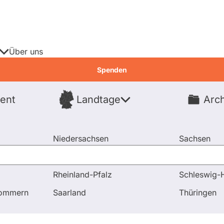
Über uns
Spenden
ent
Landtage
Arch
Spenden
Niedersachsen
Sachsen
Nordrhein-Westfalen
Sachsen-An
Rheinland-Pfalz
Schleswig-H
agen und Antworten
pommern
Saarland
Thüringen