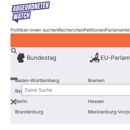
Direkt
zum
Inhalt
Politiker:innen suchen
Recherchen
Petitionen
Parlamente
Bundestag
EU-Parlam
Baden-Württemberg
Bremen
Bayern
Hamburg
Deine
Berlin
Hessen
Suche
Startseite
Frage stellen
Jacqueline Bernhardt
Fr
Brandenburg
Mecklenburg-Vor