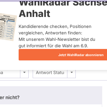
e Bernhardt
WahlRadar Sachse
Anhalt
Kandidierende checken, Positionen
vergleichen, Antworten finden:
Mit unserem Wahl-Newsletter bist du
gut informiert für die Wahl am 6.9.
Jetzt WahlRadar abonnieren
stimmungen
Ausschuss-Mitgliedschaften
 -
- Alle -
ma
Antwort Status
er nicht?