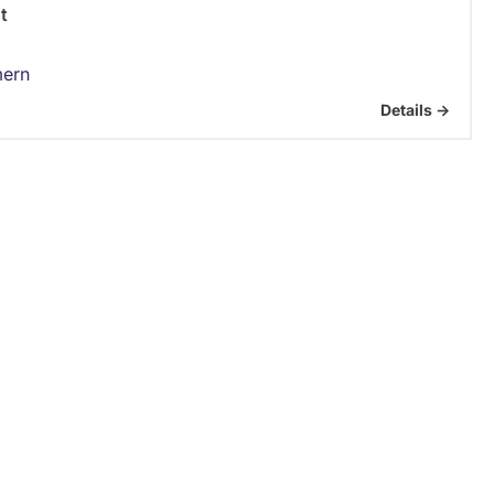
t
ern
Details ->