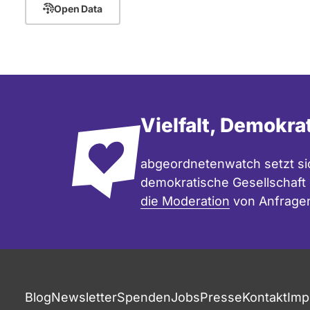
Open Data
Vielfalt, Demokra
abgeordnetenwatch setzt sic
demokratische Gesellschaft e
die Moderation
von Anfrage
Fußzeile
Blog
Newsletter
Spenden
Jobs
Presse
Kontakt
Imp