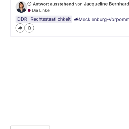
z
Jacqueline Bernhard
Antwort ausstehend
von
/
Die Linke
L
DDR
Rechtsstaatlichkeit
Mecklenburg-Vorpomm
i
n
k
s
f
r
a
k
t
i
o
n