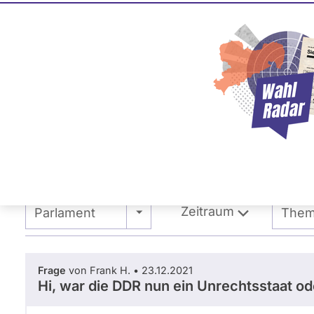
Jacquelin
Die Linke
F
o
t
o
g
Primäre
r
Übersicht
Fragen und Antworten
Ab
a
Reiter
f
:
Zeitraum
- Alle -
- Alle
Parlament
The
J
.
S
c
Frage
von Frank H. • 23.12.2021
h
Hi, war die DDR nun ein Unrechtsstaat od
u
l