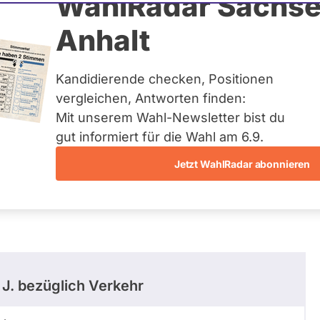
Sahler-Fesel
WahlRadar Sachse
Anhalt
tuelles und kein zukünftiges
idatur auf Landes-, Bundes-
ndidaturen über eine
Kandidierende checken, Positionen
t erfasst.
vergleichen, Antworten finden:
Mit unserem Wahl-Newsletter bist du
gut informiert für die Wahl am 6.9.
Jetzt WahlRadar abonnieren
stimmungen
Ausschuss-Mitgliedschaften
 J.
bezüglich Verkehr