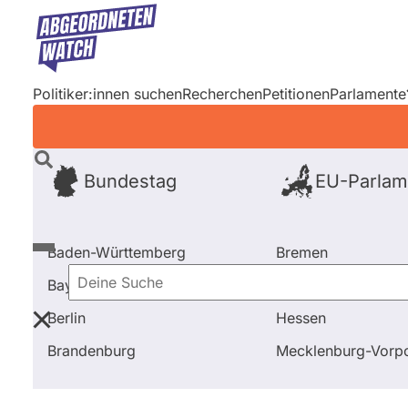
Direkt
zum
Inhalt
Politiker:innen suchen
Recherchen
Petitionen
Parlamente
Bundestag
EU-Parlam
Baden-Württemberg
Bremen
Bayern
Hamburg
Deine
Berlin
Hessen
Suche
Startseite
Frage stellen
Ingeborg Sahler-Fesel
Brandenburg
Mecklenburg-Vor