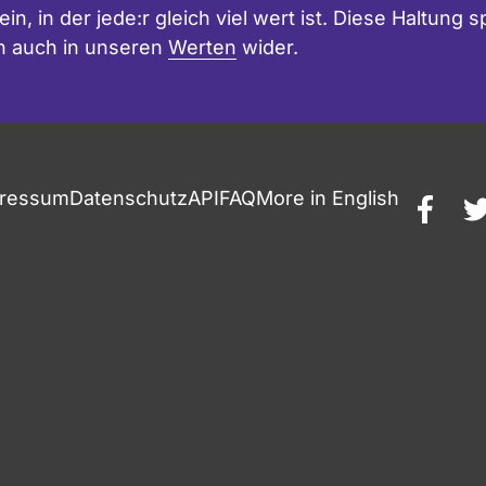
in, in der jede:r gleich viel wert ist. Diese Haltung
n auch in unseren
Werten
wider.
ressum
Datenschutz
API
FAQ
More in English
faceb
t