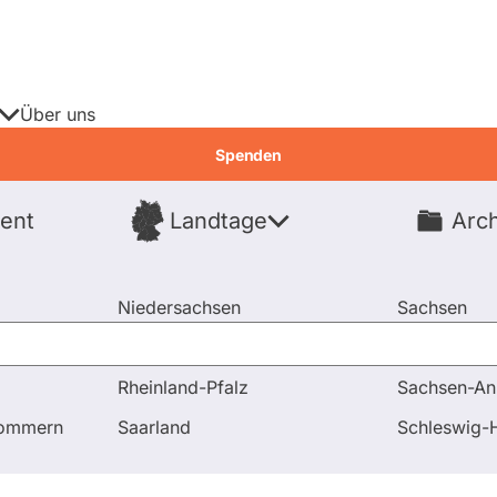
Über uns
Spenden
ent
Landtage
Arch
Spenden
Niedersachsen
Sachsen
Nordrhein-Westfalen
Sachsen-An
Rheinland-Pfalz
Sachsen-An
pommern
Saarland
Schleswig-H