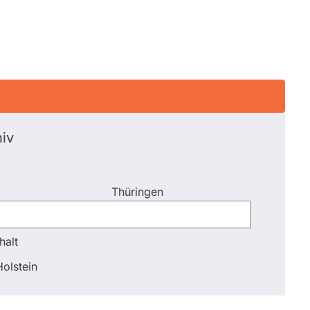
iv
Thüringen
halt
halt
olstein
Schli