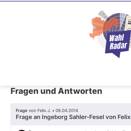
Ingeborg 
SPD
Diese Politikerin hat kein ak
Mandat und keine Direktand
oder EU-Ebene. Mögliche Ka
Wahlliste werden bei uns nich
Primäre
Übersicht
Fragen und Antworten
Ab
Reiter
Fragen und Antworten
Frage
von Felix J. • 06.04.2014
Frage an Ingeborg Sahler-Fesel von
Felix