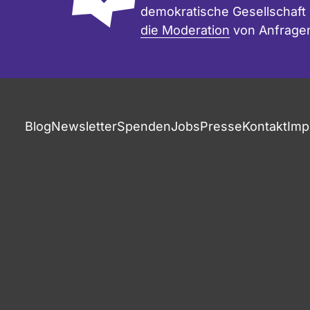
demokratische Gesellschaft e
die Moderation
von Anfrage
Blog
Newsletter
Spenden
Jobs
Presse
Kontakt
Imp