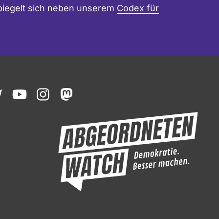
 spiegelt sich neben unserem
Codex für
ook
witter
youtube
instagram
mastodon