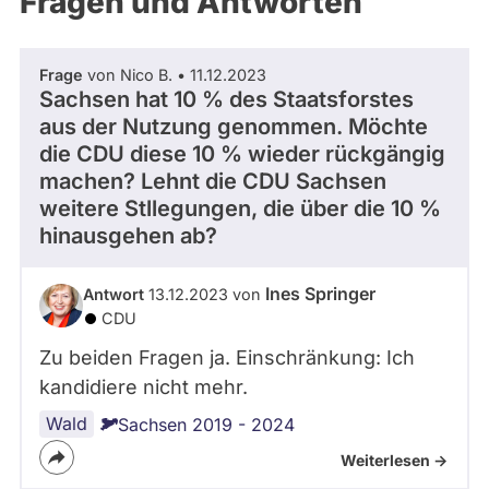
Fragen und Antworten
aktiven
c
Kandidaturen
h
oder
e
Frage
von Nico B. • 11.12.2023
n
Mandaten
Sachsen hat 10 % des Staatsforstes
L
können
aus der Nutzung genommen. Möchte
a
über
die CDU diese 10 % wieder rückgängig
n
d
machen? Lehnt die CDU Sachsen
abgeordnetenwatch
t
weitere Stllegungen, die über die 10 %
befragt
a
hinausgehen ab?
werden.
g
s
Ines Springer
Antwort
13.12.2023 von
CDU
Zu beiden Fragen ja. Einschränkung: Ich
kandidiere nicht mehr.
Wald
Sachsen 2019 - 2024
Weiterlesen ->