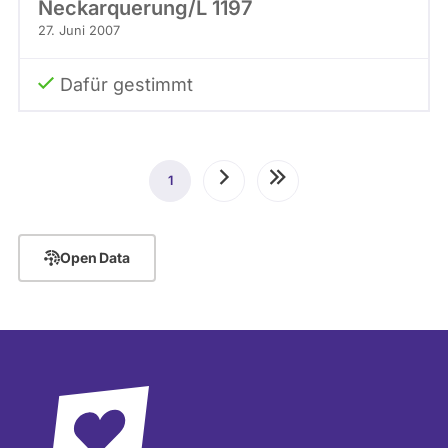
Neckarquerung/L 1197
27. Juni 2007
Dafür gestimmt
Seitennummerierung
1
Aktuelle
Nächste
Letzte
Seite
Seite
Seite
Open Data