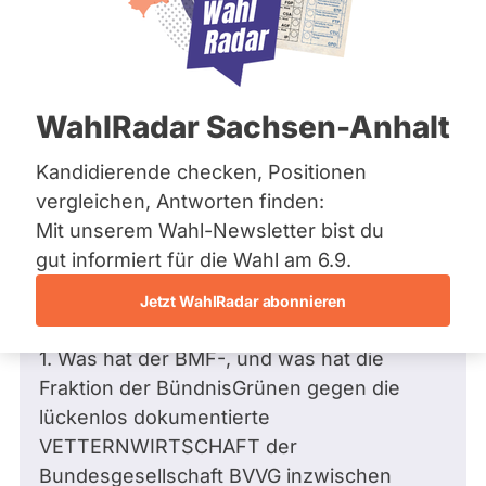
Bremen
Hamburg
Hessen
Mecklenburg-Vorpommern
Frage
von Michael P. •
23.04.2009
Niedersachsen
Frage an Harald Terpe von
Michael P.
WahlRadar Sachsen-Anhalt
Nordrhein-Westfalen
bezüglich Recht
Rheinland-Pfalz
Saarland
Kandidierende checken, Positionen
Sehr geehrter Herr Dr. Terpe,
Sachsen
vergleichen, Antworten finden:
Sachsen-Anhalt
die nachstehende Petition wurde an alle
Mit unserem Wahl-Newsletter bist du
Sachsen-Anhalt
Fraktionen und den BMF wegen lückenlos
Schleswig-Holstein
gut informiert für die Wahl am 6.9.
Thüringen
dokumentierter BVVG-
Jetzt WahlRadar abonnieren
VETTERNWIRTSCHAFT überwiesen.
Archiv
1. Was hat der BMF-, und was hat die
Über uns
Fraktion der BündnisGrünen gegen die
Spenden
lückenlos dokumentierte
VETTERNWIRTSCHAFT der
Bundesgesellschaft BVVG inzwischen