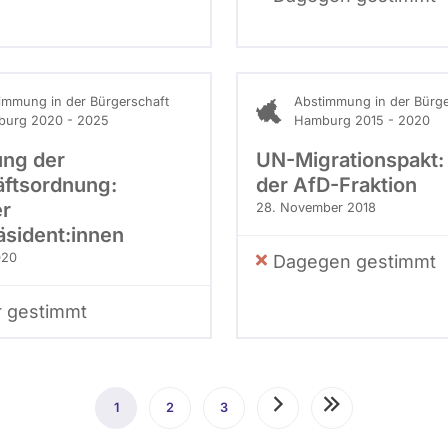
immung in der Bürgerschaft
Abstimmung in der Bürge
urg 2020 - 2025
Hamburg 2015 - 2020
ng der
UN-Migrationspakt:
ftsordnung:
der AfD-Fraktion
r
28. November 2018
äsident:innen
020
Dagegen gestimmt
r gestimmt
1
Aktuelle
2
Seite
3
Seite
Nächste
Letzte
Seite
Seite
Seite