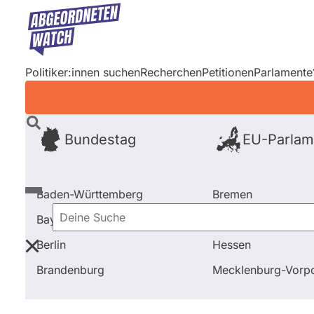
Direkt
zum
Inhalt
Politiker:innen suchen
Recherchen
Petitionen
Parlamente
Bundestag
EU-Parlam
Baden-Württemberg
Bremen
Bayern
Hamburg
Deine
Berlin
Hessen
Suche
Startseite
Frage stellen
Gabriele Dobusch
Abst
Brandenburg
Mecklenburg-Vor