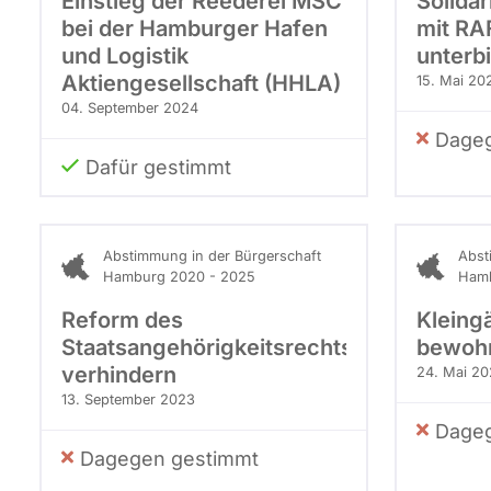
Einstieg der Reederei MSC
Solida
bei der Hamburger Hafen
mit RAF
und Logistik
unterb
Aktiengesellschaft (HHLA)
15. Mai 20
04. September 2024
Dageg
Dafür gestimmt
Abstimmung in der Bürgerschaft
Abst
Hamburg 2020 - 2025
Hamb
Reform des
Kleing
Staatsangehörigkeitsrechts
bewoh
verhindern
24. Mai 2
13. September 2023
Dageg
Dagegen gestimmt