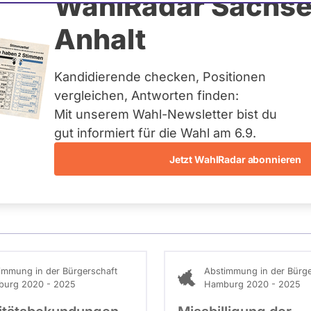
 Dobusch
WahlRadar Sachse
Anhalt
tuelles und kein zukünftiges
idatur auf Landes-, Bundes-
ndidaturen über eine
Kandidierende checken, Positionen
t erfasst.
vergleichen, Antworten finden:
Mit unserem Wahl-Newsletter bist du
gut informiert für die Wahl am 6.9.
Jetzt WahlRadar abonnieren
stimmungen
Ausschuss-Mitgliedschaften
immung in der Bürgerschaft
Abstimmung in der Bürge
urg 2020 - 2025
Hamburg 2020 - 2025