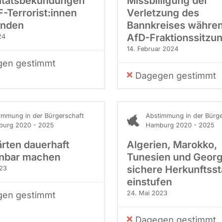
ritätsbekundungen
Missbilligung der
-Terrorist:innen
Verletzung des
inden
Bannkreises währen
AfD-Fraktionssitzu
24
14. Februar 2024
en gestimmt
Dagegen gestimmt
immung in der Bürgerschaft
Abstimmung in der Bürge
urg 2020 - 2025
Hamburg 2020 - 2025
ärten dauerhaft
Algerien, Marokko,
nbar machen
Tunesien und Georg
sichere Herkunftss
023
einstufen
24. Mai 2023
en gestimmt
Dagegen gestimmt