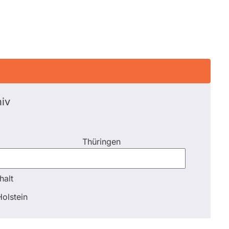
iv
Thüringen
halt
halt
olstein
Schli