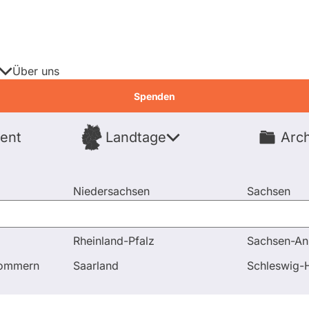
Über uns
Spenden
ent
Landtage
Arch
Spenden
Niedersachsen
Sachsen
Nordrhein-Westfalen
Sachsen-An
Rheinland-Pfalz
Sachsen-An
immungen
pommern
Saarland
Schleswig-H