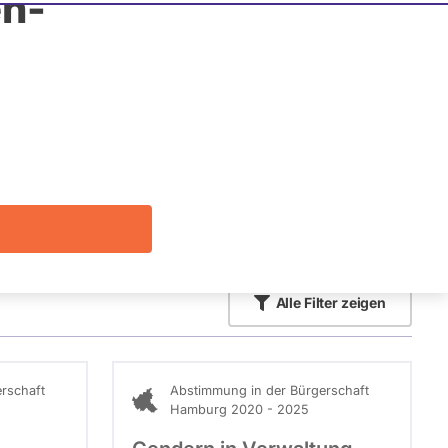
n-
Die Fragefunktion ist für diese Person
Nur
derzeit nicht aktiv.
Politiker:innen
mit
aktiven
Kandidaturen
oder
Mandaten
können
über
Alle
Filter zeigen
abgeordnetenwatch
befragt
werden.
rschaft
Abstimmung in der Bürgerschaft
Hamburg 2020 - 2025