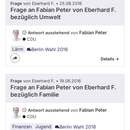
Frage
von Eberhard F. • 25.08.2016
abgeordnetenwatch
Frage an Fabian Peter von
Eberhard F.
befragt
bezüglich Umwelt
- Alle -
Thema
werden.
Fabian Peter
Antwort ausstehend
von
- Alle -
Antwort Status
CDU
Lärm
Berlin Wahl 2016
Details ->
Frage
von Eberhard F. • 19.08.2016
Frage an Fabian Peter von
Eberhard F.
bezüglich Familie
Fabian Peter
Antwort ausstehend
von
CDU
Finanzen
Sozialpolitik
Jugend
Berlin Wahl 2016