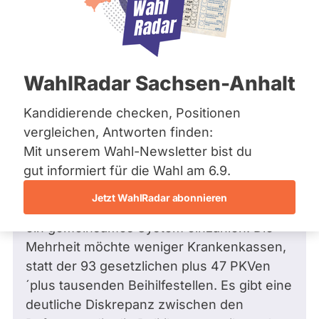
Bremen
Hamburg
Hessen
Mecklenburg-Vorpommern
Frage
von Maren H. •
28.04.2026
Niedersachsen
Warum werden bei den Reformen die
WahlRadar Sachsen-Anhalt
Nordrhein-Westfalen
Wünsche der Bürger nicht
Rheinland-Pfalz
Saarland
berücksichtigt?
Kandidierende checken, Positionen
Sachsen
bei allen derzeitigen Reformdiskussionen
vergleichen, Antworten finden:
Sachsen-Anhalt
wird die Bevölkerung selbst nahezu
Mit unserem Wahl-Newsletter bist du
Sachsen-Anhalt
Schleswig-Holstein
ausgeklammert. Die Mehrheit möchte eine
gut informiert für die Wahl am 6.9.
Thüringen
Bürgerversicherung bei Rente und
Jetzt WahlRadar abonnieren
Krankenversicherung, bei der alle Bürger in
Archiv
ein gemeinsames System einzahlen. Die
Über uns
Mehrheit möchte weniger Krankenkassen,
statt der 93 gesetzlichen plus 47 PKVen
Spenden
´plus tausenden Beihilfestellen. Es gibt eine
deutliche Diskrepanz zwischen den