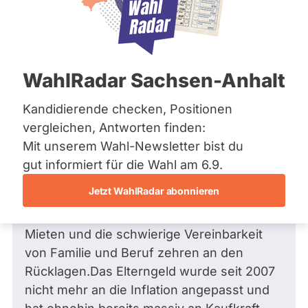
Zum Profil
Frage stellen
Bremen
Hamburg
Hessen
Mecklenburg-Vorpommern
Niedersachsen
Frage
von Jan K. •
03.06.2026
WahlRadar Sachsen-Anhalt
Nordrhein-Westfalen
Was werden Sie gegen die geplanten
Rheinland-Pfalz
kürzungen des Elterngeldes tun?
Saarland
Kandidierende checken, Positionen
Sachsen
Sehr geehter Herr Frauenpreiß, mit großer
vergleichen, Antworten finden:
Sachsen-Anhalt
Sorge verfolge ich die geplanten Pläne und
Mit unserem Wahl-Newsletter bist du
Sachsen-Anhalt
Sparmaßnahmen zur Kürzung des
Schleswig-Holstein
gut informiert für die Wahl am 6.9.
Thüringen
Elterngeldes ab 2027. Bereits heute stehen
Jetzt WahlRadar abonnieren
junge Familien unter enormem Druck:
Archiv
Steigende Lebenshaltungskosten, hohe
Mieten und die schwierige Vereinbarkeit
Über uns
von Familie und Beruf zehren an den
Spenden
Rücklagen.Das Elterngeld wurde seit 2007
nicht mehr an die Inflation angepasst und