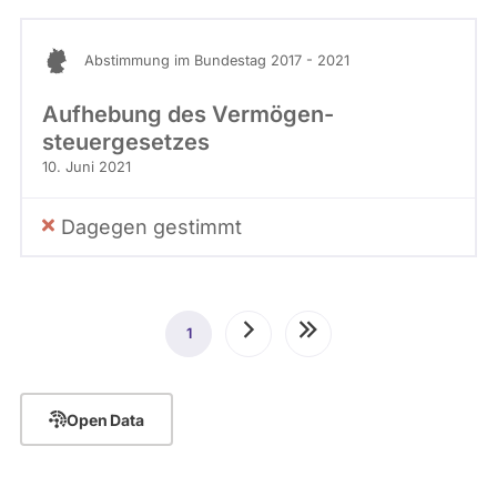
Abstimmung im Bundestag 2017 - 2021
Auf­hebung des Vermögen­
steuergesetzes
10. Juni 2021
Dagegen gestimmt
Seitennummerierung
1
Aktuelle
Nächste
Letzte
Seite
Seite
Seite
Open Data