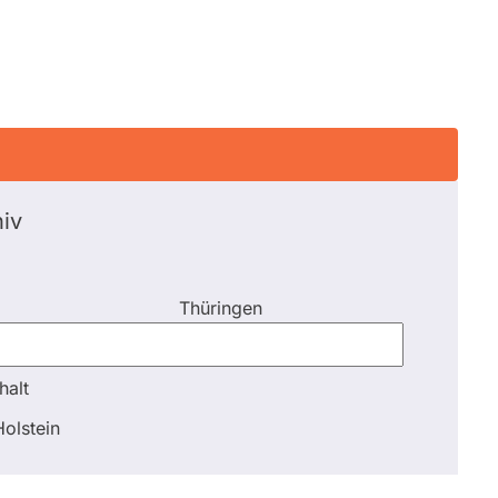
iv
Thüringen
halt
halt
olstein
Schli