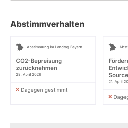
Abstimmverhalten
Abstimmung im Landtag Bayern
Abst
CO2-Bepreisung
Förder
zurücknehmen
Entwic
Source
28. April 2026
21. April 2
Dagegen gestimmt
Dageg