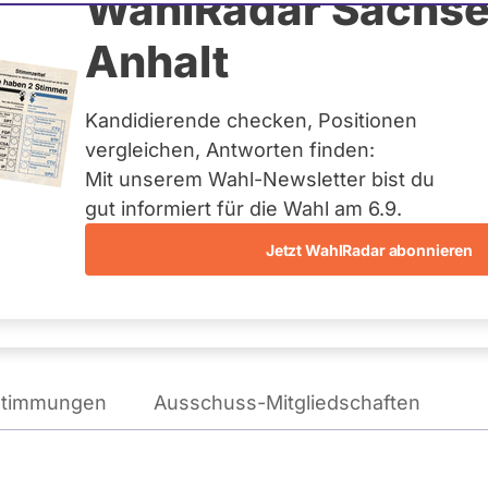
 Miskowitsch
WahlRadar Sachse
Anhalt
Kandidierende checken, Positionen
reis:
Fürstenfeldbruck-Ost
vergleichen, Antworten finden:
Mit unserem Wahl-Newsletter bist du
gut informiert für die Wahl am 6.9.
Jetzt WahlRadar abonnieren
WAHLKAMPFPOSITIONEN
VON BENJAMIN MISKOWITSCH
stimmungen
Ausschuss-Mitgliedschaften