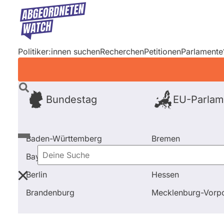
Direkt
zum
Inhalt
Politiker:innen suchen
Recherchen
Petitionen
Parlamente
Bundestag
EU-Parlam
Baden-Württemberg
Bremen
Bayern
Hamburg
Deine
Berlin
Hessen
Suche
Startseite
Frage stellen
Benjamin Miskowitsch
Brandenburg
Mecklenburg-Vor