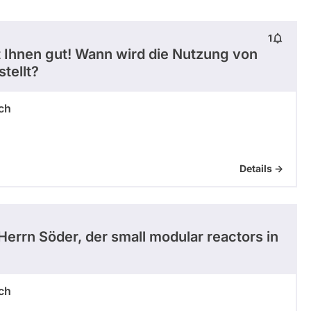
1
t Ihnen gut! Wann wird die Nutzung von
tellt?
ch
Details ->
errn Söder, der small modular reactors in
ch