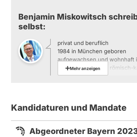
Benjamin Miskowitsch schreib
selbst:
privat und beruflich
1984 in München geboren
aufgewachsen und wohnhaft
verheiratet, 1 Sohn, römisch-k
Mehr anzeigen
Ausbildung zum Bürokaufman
mittelständischen Betrieb
von 2009 bis Eintritt in den L
Kreisboten-Verlag, derzeit als
Kandidaturen und Mandate
schäftsstelle in Fürstenfeldbr
Verkaufsleiter des Germerin- 
ehrenamtlich und sozial
Abgeordneter Bayern 2023
aktives Mitglied der Freiwilli