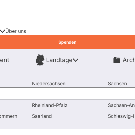
Über uns
Spenden
ent
Landtage
Arch
Spenden
Niedersachsen
Sachsen
Nordrhein-Westfalen
Sachsen-An
Rheinland-Pfalz
Sachsen-An
pommern
Saarland
Schleswig-H