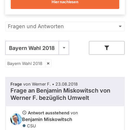
Hier nachlesen
Kandidaturen
und
Mandaten
werden
Primäre
nicht
Fragen und Antworten
berücksichtigt.
Reiter
Bayern Wahl 2018
Bayern Wahl 2018
Zeitraum
Frage
von Werner F. • 23.08.2018
- Alle -
Thema
Frage an Benjamin Miskowitsch von
Werner F.
bezüglich Umwelt
- Alle -
Antwort Status
Antwort ausstehend
von
Benjamin Miskowitsch
CSU