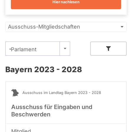
Hier nachlesen
Kandidaturen
und
Mandaten
werden
Primäre
nicht
Ausschuss-Mitgliedschaften
berücksichtigt.
Reiter
- Alle -
Parlament
Bayern 2023 - 2028
Ausschuss im Landtag Bayern 2023 - 2028
Ausschuss für Eingaben und
Beschwerden
Mitglied