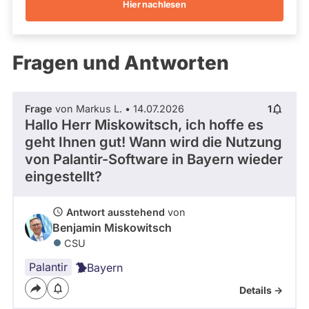
Hier nachlesen
Kandidaturen
und
Mandaten
werden
Fragen und Antworten
nicht
berücksichtigt.
Frage
von Markus L. • 14.07.2026
1
Hallo Herr Miskowitsch, ich hoffe es
geht Ihnen gut! Wann wird die Nutzung
von Palantir-Software in Bayern wieder
eingestellt?
Antwort ausstehend
von
Benjamin Miskowitsch
CSU
Palantir
Bayern
Details ->