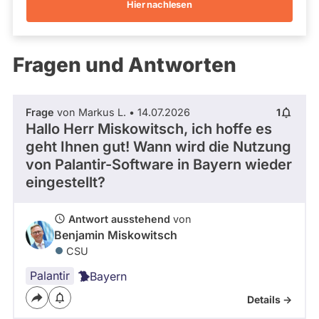
Hier nachlesen
Kandidaturen
und
Mandaten
werden
Fragen und Antworten
nicht
berücksichtigt.
Frage
von Markus L. • 14.07.2026
1
Hallo Herr Miskowitsch, ich hoffe es
geht Ihnen gut! Wann wird die Nutzung
von Palantir-Software in Bayern wieder
eingestellt?
Antwort ausstehend
von
Benjamin Miskowitsch
CSU
Palantir
Bayern
Details ->