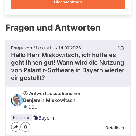
Hier nachlesen
Kandidaturen
und
Mandaten
werden
Fragen und Antworten
nicht
berücksichtigt.
Frage
von Markus L. • 14.07.2026
1
Hallo Herr Miskowitsch, ich hoffe es
geht Ihnen gut! Wann wird die Nutzung
von Palantir-Software in Bayern wieder
eingestellt?
Antwort ausstehend
von
Benjamin Miskowitsch
CSU
Palantir
Bayern
Details ->