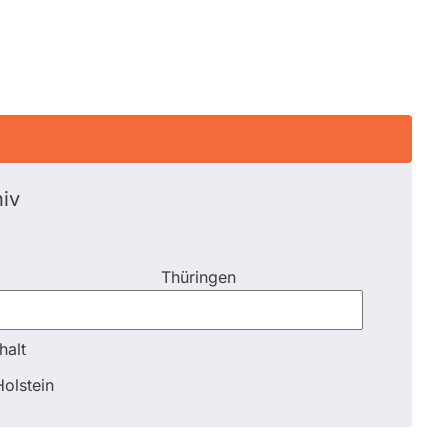
iv
Thüringen
halt
halt
olstein
Schli