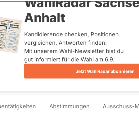
inar
WahlRadar Sachse
Anhalt
tag
Kandidierende checken, Positionen
te:
Landesliste Bayern
vergleichen, Antworten finden:
Mit unserem Wahl-Newsletter bist du
gut informiert für die Wahl am 6.9.
Wie tickt Ates Gürpinar?
Jetzt WahlRadar abonnieren
entätigkeiten
Abstimmungen
Ausschuss-Mi