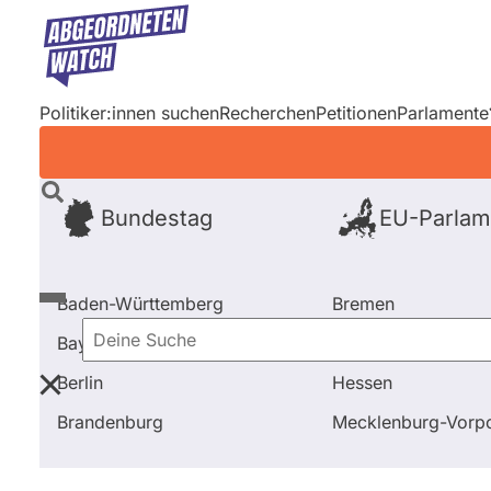
Direkt
zum
Inhalt
Politiker:innen suchen
Recherchen
Petitionen
Parlamente
Bundestag
EU-Parlam
Baden-Württemberg
Bremen
Bayern
Hamburg
Deine
Berlin
Hessen
Suche
Startseite
Frage stellen
Ates Gürpinar
Brandenburg
Mecklenburg-Vor