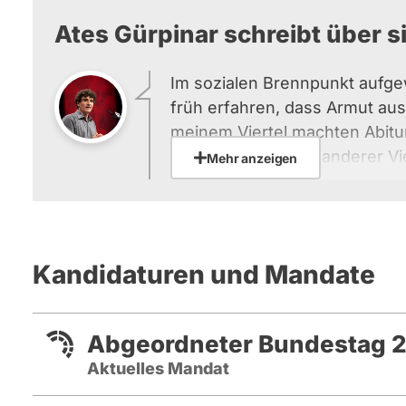
Ates Gürpinar schreibt über si
Im sozialen Brennpunkt aufg
früh erfahren, dass Armut aus
meinem Viertel machten Abitur
dümmer als Kinder anderer Vier
Mehr anzeigen
hatten weniger Geld und wenig
unterstützen. Aber insbesond
hängt die Bildung des Kindes
Eltern ab. Bayern ist hier traur
Kandidaturen und Mandate
Nirgendwo wird krasser selekt
zieht sich durch bis ins hohe A
zwischen der Lebenserwartun
Abgeordneter Bundestag 2
Vergleich zu München, schlich
Aktuelles Mandat
Menschen leben und die Grun
gewährleistet wird. Auf dem L