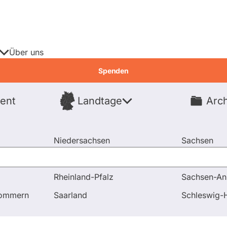
Über uns
Spenden
ent
Landtage
Arch
Spenden
Niedersachsen
Sachsen
Nordrhein-Westfalen
Sachsen-An
Rheinland-Pfalz
Sachsen-An
pommern
Saarland
Schleswig-H