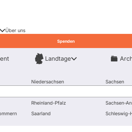
Über uns
Spenden
ent
Landtage
Arch
Spenden
Niedersachsen
Sachsen
Nordrhein-Westfalen
Sachsen-An
Rheinland-Pfalz
Sachsen-An
pommern
Saarland
Schleswig-H