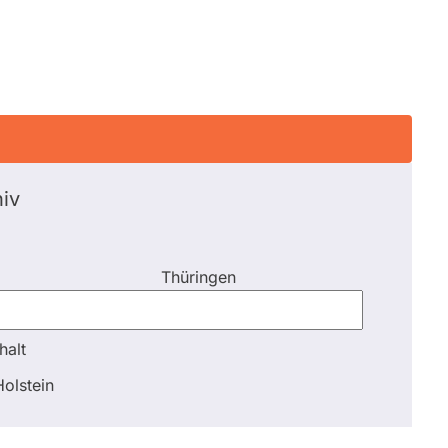
iv
Thüringen
halt
halt
olstein
Schli