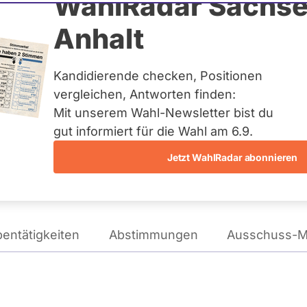
inar
WahlRadar Sachse
Anhalt
tag
Kandidierende checken, Positionen
te:
Landesliste Bayern
vergleichen, Antworten finden:
Mit unserem Wahl-Newsletter bist du
gut informiert für die Wahl am 6.9.
Wie tickt Ates Gürpinar?
Jetzt WahlRadar abonnieren
entätigkeiten
Abstimmungen
Ausschuss-Mi