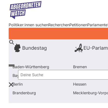
Direkt
zum
Inhalt
Politiker:innen suchen
Recherchen
Petitionen
Parlamente
Bundestag
EU-Parlam
Baden-Württemberg
Bremen
Bayern
Hamburg
Deine
Berlin
Hessen
Suche
Startseite
Frage stellen
Ates Gürpinar
Brandenburg
Mecklenburg-Vor