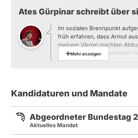
Ates Gürpinar schreibt über si
Im sozialen Brennpunkt aufg
früh erfahren, dass Armut aus
meinem Viertel machten Abitur
dümmer als Kinder anderer Vier
Mehr anzeigen
hatten weniger Geld und wenig
unterstützen. Aber insbesond
hängt die Bildung des Kindes
Eltern ab. Bayern ist hier traur
Kandidaturen und Mandate
Nirgendwo wird krasser selekt
zieht sich durch bis ins hohe A
zwischen der Lebenserwartun
Abgeordneter Bundestag 2
Vergleich zu München, schlich
Aktuelles Mandat
Menschen leben und die Grun
gewährleistet wird. Auf dem L