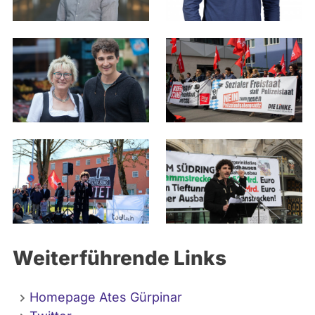
einsetzen. Daher bitte ich Sie: Wenn Sie
für günstigen Wohnraum, gute Arbeit,
flächendeckenden Zugang Gesundheit,
Bildung und ÖPNV eintreten, werden Sie
bei uns aktiv. Sagen Sie Ihren Bekannten,
dass Sie uns wählen, unterstützen Sie
uns.
Weiterführende Links
Homepage Ates Gürpinar