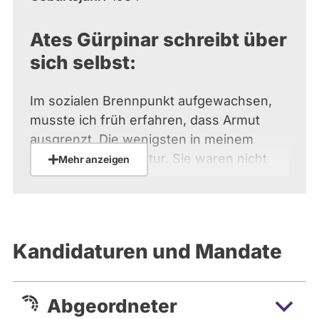
Ates Gürpinar schreibt über
sich selbst:
Im sozialen Brennpunkt aufgewachsen,
musste ich früh erfahren, dass Armut
ausgrenzt. Die wenigsten in meinem
Viertel machten Abitur. Sie waren nicht
Mehr anzeigen
dümmer als Kinder anderer Viertel, aber
ihre Eltern hatten weniger Geld und
weniger Zeit, ihre Kinder zu unterstützen.
Aber insbesondere in Deutschland hängt
Kandidaturen und Mandate
die Bildung des Kindes vom Geldbeutel
der Eltern ab. Bayern ist hier trauriger
Spitzenreiter: Nirgendwo wird krasser
Abgeordneter
selektiert. Die Ungerechtigkeit zieht sich